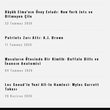
Büyük Elma’nın Üvey Evladı: New York Jets ve
Bitmeyen Çile
23 Temmuz 2026
Patriots Zarı Attı: A.J. Brown
11 Temmuz 2026
Masaların Ötesinde Bir Kimlik: Buffalo Bills ve
İnancın Anatomisi
04 Temmuz 2026
Les Snead’in Yeni All-In Hamlesi: Myles Garrett
Takası
29 Haziran 2026