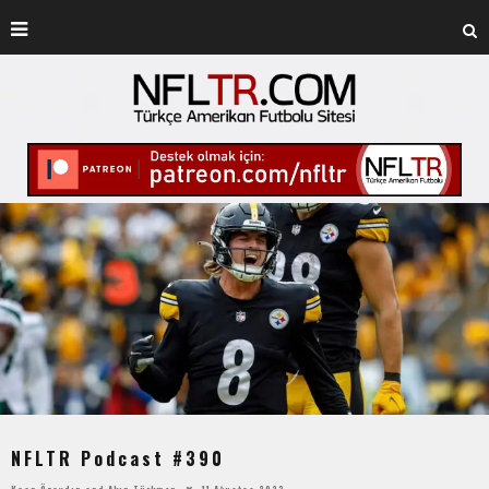
NFLTR Podcast #390
Kaan Özaydın
and
Akın Türkmen
11 Ağustos 2023