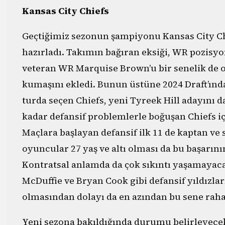
Kansas City Chiefs
Geçtiğimiz sezonun şampiyonu Kansas City Chi
hazırladı. Takımın bağıran eksiği, WR pozisyo
veteran WR Marquise Brown’u bir senelik de ol
kumaşını ekledi. Bunun üstüne 2024 Draft’ında
turda seçen Chiefs, yeni Tyreek Hill adayını
kadar defansif problemlerle boğuşan Chiefs iç
Maçlara başlayan defansif ilk 11 de kaptan ve
oyuncular 27 yaş ve altı olması da bu başarını
Kontratsal anlamda da çok sıkıntı yaşamayacak
McDuffie ve Bryan Cook gibi defansif yıldızla
olmasından dolayı da en azından bu sene rah
Yeni sezona bakıldığında durumu belirleyece