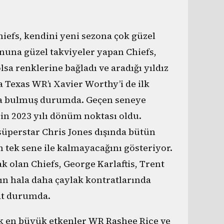
efs, kendini yeni sezona çok güzel
nuna güzel takviyeler yapan Chiefs,
sa renklerine bağladı ve aradığı yıldız
 Texas WR’ı Xavier Worthy’i de ilk
 da bulmuş durumda. Geçen seneye
in 2023 yılı dönüm noktası oldu.
 süperstar Chris Jones dışında bütün
n tek sene ile kalmayacağını gösteriyor.
 olan Chiefs, George Karlaftis, Trent
rın hala daha çaylak kontratlarında
at durumda.
k en büyük etkenler WR Rashee Rice ve