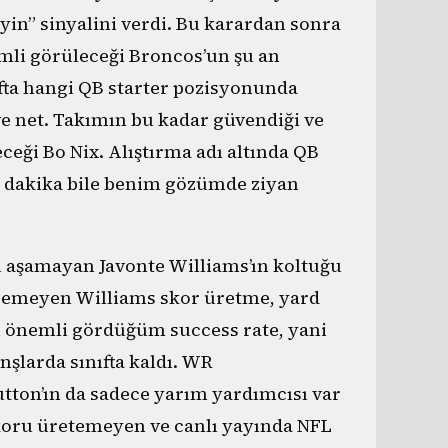
yin” sinyalini verdi. Bu karardan sonra
mli görüleceği Broncos’un şu an
fta hangi QB starter pozisyonunda
ve net. Takımın bu kadar güvendiği ve
eği Bo Nix. Alıştırma adı altında QB
ir dakika bile benim gözümde ziyan
ı aşamayan Javonte Williams’ın koltuğu
eremeyen Williams skor üretme, yard
n önemli gördüğüm success rate, yani
nşlarda sınıfta kaldı. WR
tton’ın da sadece yarım yardımcısı var
skoru üretemeyen ve canlı yayında NFL