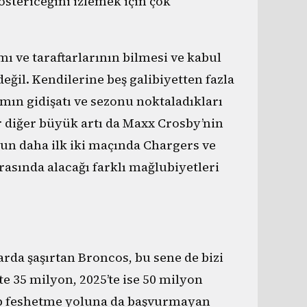
göstericeğini izlemek için çok
ı ve taraftarlarının bilmesi ve kabul
ğil. Kendilerine beş galibiyetten fazla
ın gidişatı ve sezonu noktaladıkları
r diğer büyük artı da Maxx Crosby’nin
nun daha ilk iki maçında Chargers ve
asında alacağı farklı mağlubiyetleri
rda şaşırtan Broncos, bu sene de bizi
 35 milyon, 2025’te ise 50 milyon
alıp feshetme yoluna da başvurmayan