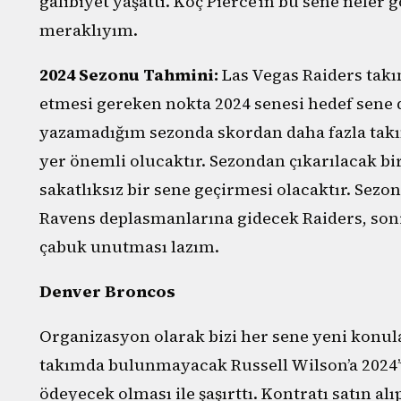
galibiyet yaşattı. Koç Pierce’ın bu sene neler 
meraklıyım.
2024 Sezonu Tahmini:
Las Vegas Raiders takım
etmesi gereken nokta 2024 senesi hedef sene de
yazamadığım sezonda skordan daha fazla takım
yer önemli olucaktır. Sezondan çıkarılacak bi
sakatlıksız bir sene geçirmesi olacaktır. Sezo
Ravens deplasmanlarına gidecek Raiders, sonr
çabuk unutması lazım.
Denver Broncos
Organizasyon olarak bizi her sene yeni konula
takımda bulunmayacak Russell Wilson’a 2024’te
ödeyecek olması ile şaşırttı. Kontratı satın 