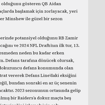
 olduğunu gösteren QB Aidan
çlarda başlamak için zorlayacak, yeri
er Minshew ile güzel bir sezon
lerinde potansiyel olduğunu RB Zamir
ğını ve 2024 NFL Draftı’nın ilk tur, 13.
 kesmeden neden bu kadar erken
m. Defans tarafına dönücek olursak,
i dokuzuncu defans konumunda olan
trat vererek Defans Line’daki eksiğini
değil, bundan sonraki en az üç senenin
lacaktır. 2023 sezonunun ortasında gelip
ılmış bir Raiders’a dokuz maçta beş