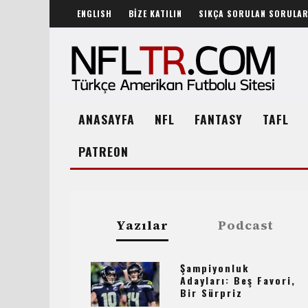
ENGLISH
BİZE KATILIN
SIKÇA SORULAN SORULA
ANASAYFA
NFL
FANTASY
TAFL
PATREON
Yazılar
Podcast
Şampiyonluk
Adayları: Beş Favori,
Bir Sürpriz