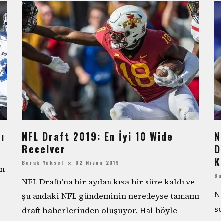
ı
NFL Draft 2019: En İyi 10 Wide
N
Receiver
D
K
Burak Yüksel
02 Nisan 2019
in
B
NFL Draftı’na bir aydan kısa bir süre kaldı ve
N
şu andaki NFL gündeminin neredeyse tamamı
s
draft haberlerinden oluşuyor. Hal böyle