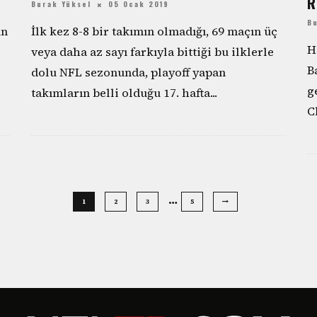
R
Burak Yüksel
05 Ocak 2019
B
ın
İlk kez 8-8 bir takımın olmadığı, 69 maçın üç
H
veya daha az sayı farkıyla bittiği bu ilklerle
B
dolu NFL sezonunda, playoff yapan
g
takımların belli olduğu 17. hafta
...
C
…
1
2
3
5