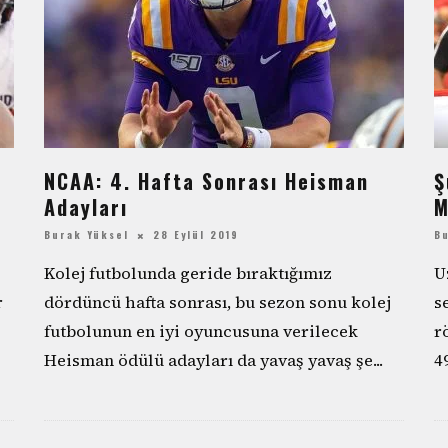
NCAA: 4. Hafta Sonrası Heisman
Ş
Adayları
M
Burak Yüksel
28 Eylül 2019
B
Kolej futbolunda geride bıraktığımız
U
r
dördüncü hafta sonrası, bu sezon sonu kolej
s
futbolunun en iyi oyuncusuna verilecek
r
Heisman ödülü adayları da yavaş yavaş şe
...
4