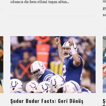
u
olunca da ben elimi taşın altın
...
g
s
Şudur Budur Facts: Geri Dönüş
Ş