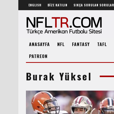
ENGLISH
BİZE KATILIN
SIKÇA SORULAN SORULA
ANASAYFA
NFL
FANTASY
TAFL
PATREON
Burak Yüksel