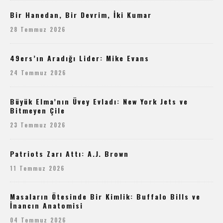
Bir Hanedan, Bir Devrim, İki Kumar
28 Temmuz 2026
49ers’ın Aradığı Lider: Mike Evans
24 Temmuz 2026
Büyük Elma’nın Üvey Evladı: New York Jets ve
Bitmeyen Çile
23 Temmuz 2026
Patriots Zarı Attı: A.J. Brown
11 Temmuz 2026
Masaların Ötesinde Bir Kimlik: Buffalo Bills ve
İnancın Anatomisi
04 Temmuz 2026