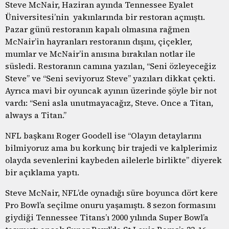
Steve McNair, Haziran ayında Tennessee Eyalet
Üniversitesi’nin yakınlarında bir restoran açmıştı.
Pazar günü restoranın kapalı olmasına rağmen
McNair’in hayranları restoranın dışını, çiçekler,
mumlar ve McNair’in anısına bırakılan notlar ile
süsledi. Restoranın camına yazılan, “Seni özleyeceğiz
Steve” ve “Seni seviyoruz Steve” yazıları dikkat çekti.
Ayrıca mavi bir oyuncak ayının üzerinde şöyle bir not
vardı: “Seni asla unutmayacağız, Steve. Once a Titan,
always a Titan.”
NFL başkanı Roger Goodell ise “Olayın detaylarını
bilmiyoruz ama bu korkunç bir trajedi ve kalplerimiz
olayda sevenlerini kaybeden ailelerle birlikte” diyerek
bir açıklama yaptı.
Steve McNair, NFL’de oynadığı süre boyunca dört kere
Pro Bowl’a seçilme onuru yaşamıştı. 8 sezon formasını
giydiği Tennessee Titans’ı 2000 yılında Super Bowl’a