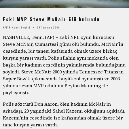
Eski MVP Steve McNair ölü bulundu
NFLTR Haber Servisi
05 Temmuz 2009
NASHVILLE, Tenn. (AP) – Eski NFL oyun kurucusu
Steve McNair, Cumartesi günü ölü bulundu. McNair’in
cesedinde, bir tanesi kafasında olmak üzere birkaç
kurşun yarası vardı. Polis silahın aynı mekanda ölen
başka bir kadının cesedinin yakınlarında bulunduğunu
söyledi. Steve McNair 2000 yılında Tennessee Titans’ın
Super Bowl’a çıkmasında büyük rol oynamıştı ve 2003
yılında sezon MVP ödülünü Peyton Manning ile
paylaşmıştı.
Polis sözcüsü Don Aaron, ölen kadının McNair’in
arkadaşı, 20 yaşındaki Sahel Kazemi olduğunu açıkladı.
Kazemi’nin cesedinde ise kafasından olmak üzere bir
tane kurşun yarası vardı.