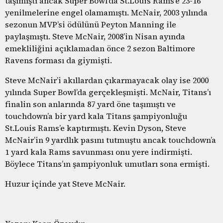
taşımıştı ancak Super Bowl’da St.Louis Rams’e 23-16
yenilmelerine engel olamamıştı. McNair, 2003 yılında
sezonun MVP’si ödülünü Peyton Manning ile
paylaşmıştı. Steve McNair, 2008’in Nisan ayında
emekliliğini açıklamadan önce 2 sezon Baltimore
Ravens forması da giymişti.
Steve McNair’i akıllardan çıkarmayacak olay ise 2000
yılında Super Bowl’da gerçekleşmişti. McNair, Titans’ı
finalin son anlarında 87 yard öne taşımıştı ve
touchdown’a bir yard kala Titans şampiyonluğu
St.Louis Rams’e kaptırmıştı. Kevin Dyson, Steve
McNair’in 9 yardlık pasını tutmuştu ancak touchdown’a
1 yard kala Rams savunması onu yere indirmişti.
Böylece Titans’ın şampiyonluk umutları sona ermişti.
Huzur içinde yat Steve McNair.