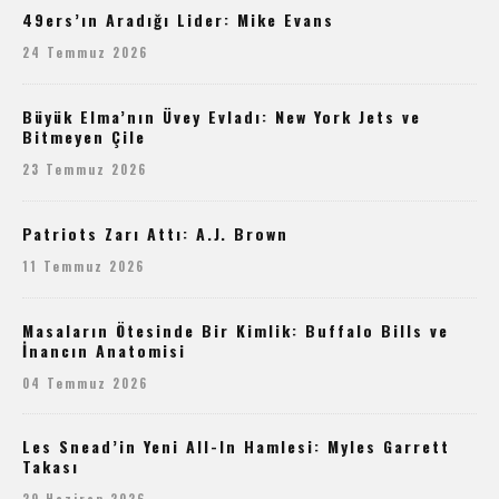
49ers’ın Aradığı Lider: Mike Evans
24 Temmuz 2026
Büyük Elma’nın Üvey Evladı: New York Jets ve
Bitmeyen Çile
23 Temmuz 2026
Patriots Zarı Attı: A.J. Brown
11 Temmuz 2026
Masaların Ötesinde Bir Kimlik: Buffalo Bills ve
İnancın Anatomisi
04 Temmuz 2026
Les Snead’in Yeni All-In Hamlesi: Myles Garrett
Takası