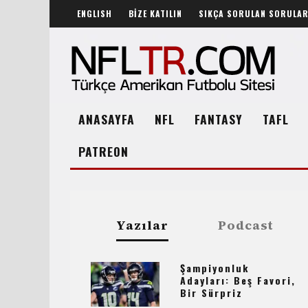
ENGLISH
BİZE KATILIN
SIKÇA SORULAN SORULA
ANASAYFA
NFL
FANTASY
TAFL
PATREON
Yazılar
Podcast
Şampiyonluk
Adayları: Beş Favori,
Bir Sürpriz