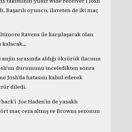
s takımının yıldız wide receiver’i Josh
. Başarılı oyuncu, ilaveten de iki maç
ltimore Ravens ile karşılaşacak olan
 kalacak…
 anjin sırasında aldığı öksürük ilacının
Josh’un durumunu inceledikten sonra
e Josh’da hatasını kabul ederek
zür diledi.
back’i Joe Haden’in de yasaklı
dört maç ceza almış ve Browns sezonun