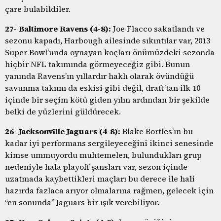
çare bulabildiler.
27- Baltimore Ravens (4-8):
Joe Flacco sakatlandı ve
sezonu kapadı, Harbough ailesinde sıkıntılar var, 2013
Super Bowl’unda oynayan koçları önümüzdeki sezonda
hiçbir NFL takımında görmeyeceğiz gibi. Bunun
yanında Ravens’ın yıllardır haklı olarak övündüğü
savunma takımı da eskisi gibi değil, draft’tan ilk 10
içinde bir seçim kötü giden yılın ardından bir şekilde
belki de yüzlerini güldürecek.
26- Jacksonville Jaguars (4-8):
Blake Bortles’ın bu
kadar iyi performans sergileyeceğini ikinci senesinde
kimse ummuyordu muhtemelen, bulundukları grup
nedeniyle hala playoff şansları var, sezon içinde
uzatmada kaybettikleri maçları bu derece ile hali
hazırda fazlaca arıyor olmalarına rağmen, gelecek için
“en sonunda” Jaguars bir ışık verebiliyor.