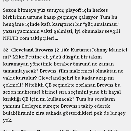
Sezon bitmeye yüz tutuyor, playoff için herkes
birbirinin üstüne basıp geçmeye çalışıyor. Tüm bu
hengâme içinde kafa karıştırıcı bir “güç sıralaması”
yazısı yazmanın vakti gelmişti, iyi okumalar sevgili
NFLTR.com takipçileri…
32- Cleveland Browns (2-10):
Kurtarıcı Johnny Manziel
mi? Mike Pettine eli yüzü düzgün bir takım
kuramayan yönetimle beraber ömrünü ne zaman
tamamlayacak? Browns, film malzemesi olmaktan ne
vakit kurtulur? Cleveland şehri bu kadar azap mı
çekmeli? Nitelikli QB seçmekte zorlanan Browns bu
sezon muhtemel birinci sıra seçimini yine bir hayal
kırıklığı QB için mi kullanacak? Tüm bu soruların
yanıtını ilerleyen süreçte Browns’ı takip ederek
bulabilirsiniz zira sahada gösterdikleri pek de bir şey
yok.