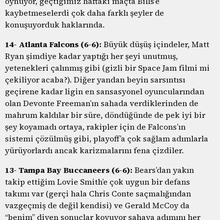
oynuyor, geçtiğimiz haftaki maçta Bills’e
kaybetmeselerdi çok daha farklı şeyler de
konuşuyorduk haklarında.
14- Atlanta Falcons (6-6):
Büyük düşüş içindeler, Matt
Ryan şimdiye kadar yaptığı her şeyi unutmuş,
yetenekleri çalınmış gibi (gizli bir Space Jam filmi mi
çekiliyor acaba?). Diğer yandan beyin sarsıntısı
geçirene kadar ligin en sansasyonel oyuncularından
olan Devonte Freeman’ın sahada verdiklerinden de
mahrum kaldılar bir süre, döndüğünde de pek iyi bir
şey koyamadı ortaya, rakipler için de Falcons’ın
sistemi çözülmüş gibi, playoff’a çok sağlam adımlarla
yürüyorlardı ancak karizmalarını fena çizdiler.
13- Tampa Bay Buccaneers (6-6):
Bears’dan yakın
takip ettiğim Lovie Smith’e çok uygun bir defans
takımı var (gerçi hala Chris Conte saçmalığından
vazgeçmiş de değil kendisi) ve Gerald McCoy da
“benim” diyen sonuçlar koyuyor sahaya adımını her