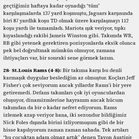
geçtiğimiz haftaya kadar oynadığı “tüm”
karşılaşmalarda 137 yard koşmuştu, Jaguars karşısında
biri 87 yardlık koşu TD olmak üzere karşılaşmayı 112
koşu yardı ile tamamladı. Mariota ışık veriyor, tıpkı
kıyaslandığı rakibi Jameis Winston gibi. Takımda WR,
RB gibi yetenek gerektiren pozisyonlarda eksik olunca
pek bel doğrultmak mümkün olmuyor, zamana
ihtiyaçları var, bir sonraki sene görmek lazım.
28- St.Louis Rams (4-8):
Bir takıma karşı bu denli
karmaşık duygular beslediğim az olmuştur. Koçları Jeff
Fisher’ı çok seviyorum ancak yıllardır Rams’i bir yere
getiremedi. Defans takımları çok iyi oyunculardan
oluşuyor, dinamizmlerine hayranım ancak hücum
takımdan da bir o kadar nefret ediyorum. Rams
izlemek azap veriyor bana, iki sezondur bildiğimiz
Nick Foles dışında birini izliyormuşum gibi de bir
hisse kapılıyorum zaman zaman sahada. Tek artıları
“bu çocuktan adam olmaz artık” denen Tavon Austin’e