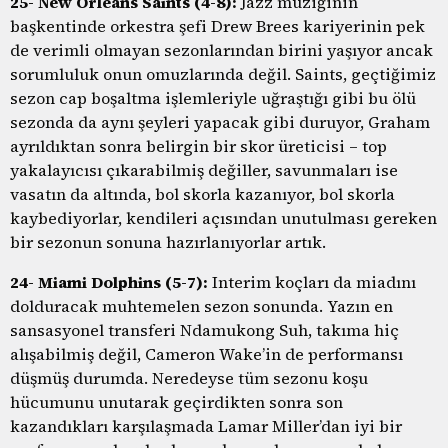
25- New Orleans Saints (4-8):
Jazz müziğinin
başkentinde orkestra şefi Drew Brees kariyerinin pek
de verimli olmayan sezonlarından birini yaşıyor ancak
sorumluluk onun omuzlarında değil. Saints, geçtiğimiz
sezon cap boşaltma işlemleriyle uğraştığı gibi bu ölü
sezonda da aynı şeyleri yapacak gibi duruyor, Graham
ayrıldıktan sonra belirgin bir skor üreticisi – top
yakalayıcısı çıkarabilmiş değiller, savunmaları ise
vasatın da altında, bol skorla kazanıyor, bol skorla
kaybediyorlar, kendileri açısından unutulması gereken
bir sezonun sonuna hazırlanıyorlar artık.
24- Miami Dolphins (5-7):
Interim koçları da miadını
dolduracak muhtemelen sezon sonunda. Yazın en
sansasyonel transferi Ndamukong Suh, takıma hiç
alışabilmiş değil, Cameron Wake’in de performansı
düşmüş durumda. Neredeyse tüm sezonu koşu
hücumunu unutarak geçirdikten sonra son
kazandıkları karşılaşmada Lamar Miller’dan iyi bir