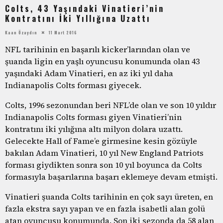
Colts, 43 Yaşındaki Vinatieri’nin
Kontratını İki Yıllığına Uzattı
Kaan Özaydın
11 Mart 2016
NFL tarihinin en başarılı kicker’larından olan ve
şuanda ligin en yaşlı oyuncusu konumunda olan 43
yaşındaki Adam Vinatieri, en az iki yıl daha
Indianapolis Colts forması giyecek.
Colts, 1996 sezonundan beri NFL’de olan ve son 10 yıldır
Indianapolis Colts forması giyen Vinatieri’nin
kontratını iki yılığına altı milyon dolara uzattı.
Gelecekte Hall of Fame’e girmesine kesin gözüyle
bakılan Adam Vinatieri, 10 yıl New England Patriots
forması giydikten sonra son 10 yıl boyunca da Colts
formasıyla başarılarına başarı eklemeye devam etmişti.
Vinatieri şuanda Colts tarihinin en çok sayı üreten, en
fazla ekstra sayı yapan ve en fazla isabetli alan golü
atan oyuncusu konumunda. Son iki sezonda da 58 alan