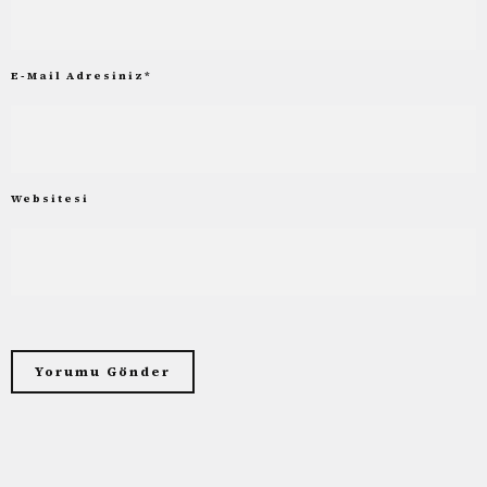
E-Mail Adresiniz
*
Websitesi