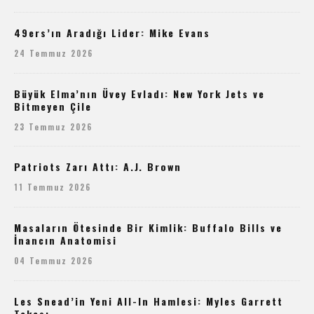
49ers’ın Aradığı Lider: Mike Evans
24 Temmuz 2026
Büyük Elma’nın Üvey Evladı: New York Jets ve
Bitmeyen Çile
23 Temmuz 2026
Patriots Zarı Attı: A.J. Brown
11 Temmuz 2026
Masaların Ötesinde Bir Kimlik: Buffalo Bills ve
İnancın Anatomisi
04 Temmuz 2026
Les Snead’in Yeni All-In Hamlesi: Myles Garrett
Takası