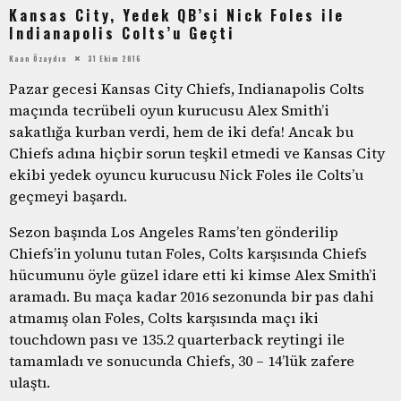
Kansas City, Yedek QB’si Nick Foles ile
Indianapolis Colts’u Geçti
Kaan Özaydın
31 Ekim 2016
Pazar gecesi Kansas City Chiefs, Indianapolis Colts
maçında tecrübeli oyun kurucusu Alex Smith’i
sakatlığa kurban verdi, hem de iki defa! Ancak bu
Chiefs adına hiçbir sorun teşkil etmedi ve Kansas City
ekibi yedek oyuncu kurucusu Nick Foles ile Colts’u
geçmeyi başardı.
Sezon başında Los Angeles Rams’ten gönderilip
Chiefs’in yolunu tutan Foles, Colts karşısında Chiefs
hücumunu öyle güzel idare etti ki kimse Alex Smith’i
aramadı. Bu maça kadar 2016 sezonunda bir pas dahi
atmamış olan Foles, Colts karşısında maçı iki
touchdown pası ve 135.2 quarterback reytingi ile
tamamladı ve sonucunda Chiefs, 30 – 14’lük zafere
ulaştı.