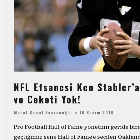
NFL Efsanesi Ken Stabler’a
ve Ceketi Yok!
Murat Kemal Kasranoğlu
10 Kasım 2016
Pro Football Hall of Fame yönetimi geride bır
geçtiğimiz sene Hall of Fame’e seçilen Oakland