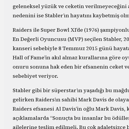
geleneksel yüzük ve ceketin verilmeyeceğini a
nedenini ise Stabler’ın hayatını kaybetmiş olm
Raiders ile Super Bowl XI’de (1976) şampiyon
En Değerli Oyuncusu (MVP) seçilen Stabler, 20
kanseri sebebiyle 8 Temmuz 2015 günü hayata
Hall of Fame’in akıl almaz kurallarına göre 
onuru sonuna hak eden bir efsanenin ceket
sebebiyet veriyor.
Stabler gibi bir süperstar’ın yaşadığı bu mağdu
gelirken Raiders’ın sahibi Mark Davis de olay
Raiders efsanesi Al Davis’in oğlu Mark Davis,
açıklamalarda “Sonuçta bu insanlar bu ödüller
ailelerine teslim edilmeli. Bu çok adaletsizce