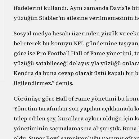
ifadelerini kullandı. Aynı zamanda Davis’le bi
yüzüğün Stabler’ın ailesine verilmemesinin h
Sosyal medya hesabı üzerinden yüzük ve ceke
belirterek bu konuyu NFL gündemine taşıyan S
göre ise Pro Football Hall of Fame yönetimi, t
yüzüğü satabileceği dolayısıyla yüzüğü onlar
Kendra da buna cevap olarak üstü kapalı bir bi
ilgilendirmez.” demiş.
Görünüşe göre Hall of Fame yönetimi bu konu
Yönetim tarafından son yapılan açıklamada ko
talep edilen şey, kurallara aykırı olduğu için
yönetiminin saçmalamasına alışmıştık. Buna 
oldu. Super Bowl şampiyonluğu yaşamış efsane 