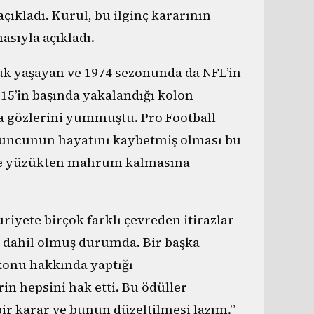
çıkladı. Kurul, bu ilginç kararının
asıyla açıkladı.
luk yaşayan ve 1974 sezonunda da NFL’in
15’in başında yakalandığı kolon
 gözlerini yummuştu. Pro Football
oyuncunun hayatını kaybetmiş olması bu
 ve yüzükten mahrum kalmasına
riyete birçok farklı çevreden itirazlar
a dahil olmuş durumda. Bir başka
 konu hakkında yaptığı
in hepsini hak etti. Bu ödüller
 bir karar ve bunun düzeltilmesi lazım.”