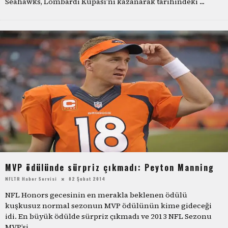
Seahawks, Lombardi Kupası’nı kazanarak tarihindeki
...
MVP ödülünde sürpriz çıkmadı: Peyton Manning
NFLTR Haber Servisi
02 Şubat 2014
NFL Honors gecesinin en merakla beklenen ödülü
kuşkusuz normal sezonun MVP ödülünün kime gideceği
idi. En büyük ödülde sürpriz çıkmadı ve 2013 NFL Sezonu
MVP’si
...