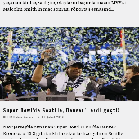
yaşanan bir başka ilginç olayların başında maçın MVP'si
Malcolm Smith'in maç sonrası röportajı esnasınd
...
Super Bowl’da Seattle, Denver’ı ezdi geçti!
NFLTR Haber Servisi
03 Şubat 2014
New Jersey’de oynanan Super Bowl XLVIII’de Denver
Broncos’u 43-8 gibi farklı bir skorla dize getiren Seattle