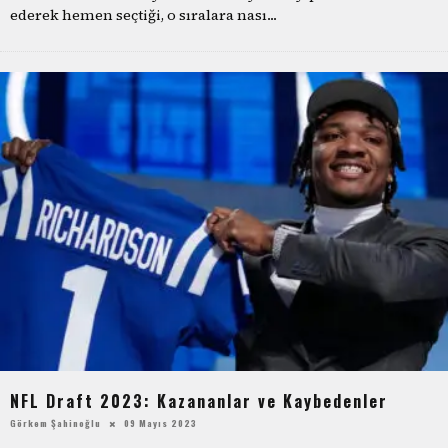
ederek hemen seçtiği, o sıralara nası
...
NFL Draft 2023: Kazananlar ve Kaybedenler
Görkem Şahinoğlu
09 Mayıs 2023