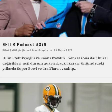
NFLTR Podcast #379
Hilmi Çeltikçioğlu
and
Kaan Özaydın
25 Mayıs 2023
Hilmi Çeltikçioğlu ve Kaan Özaydın... Yeni sezona dair kural
değişikleri, acil durum quarterback'i kararı, önümüzdeki
yıllarda Super Bowl ve draft'lara ev sahip
...