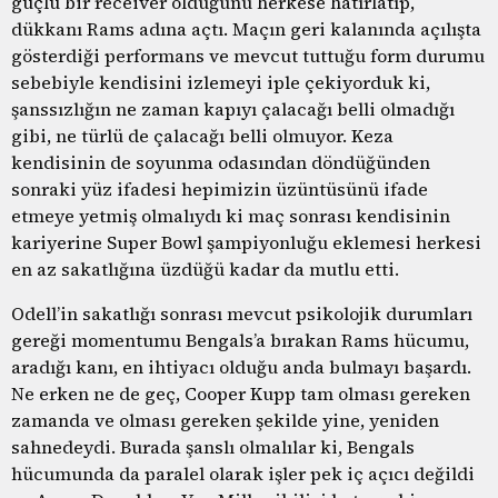
güçlü bir receiver olduğunu herkese hatırlatıp,
dükkanı Rams adına açtı. Maçın geri kalanında açılışta
gösterdiği performans ve mevcut tuttuğu form durumu
sebebiyle kendisini izlemeyi iple çekiyorduk ki,
şanssızlığın ne zaman kapıyı çalacağı belli olmadığı
gibi, ne türlü de çalacağı belli olmuyor. Keza
kendisinin de soyunma odasından döndüğünden
sonraki yüz ifadesi hepimizin üzüntüsünü ifade
etmeye yetmiş olmalıydı ki maç sonrası kendisinin
kariyerine Super Bowl şampiyonluğu eklemesi herkesi
en az sakatlığına üzdüğü kadar da mutlu etti.
Odell’in sakatlığı sonrası mevcut psikolojik durumları
gereği momentumu Bengals’a bırakan Rams hücumu,
aradığı kanı, en ihtiyacı olduğu anda bulmayı başardı.
Ne erken ne de geç, Cooper Kupp tam olması gereken
zamanda ve olması gereken şekilde yine, yeniden
sahnedeydi. Burada şanslı olmalılar ki, Bengals
hücumunda da paralel olarak işler pek iç açıcı değildi