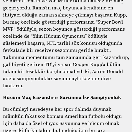
ve Aaron Donald ve Von Miller ikilisi hatasız bir maç
geçiriyordu. Rams’in maç boyunca kendisine en
ihtiyacı olduğu zaman sahneye çıkmayı başaran Kupp,
bu maç özelinde gösterdiği performansı “Super Bowl
MVP’’ ödülüyle, sezon boyunca gösterdiği performans
özelinde de “Yılın Hücum Oyuncusu’’ ödülüyle
süslemeyi başarıp, NFL tarihi söz konusu olduğunda
fevkalade bir receiver sezonunu geride bıraktı.
Takımına momentumu tam zamanında geri kazandırıp,
galibiyeti getiren TD’yi yapan Cooper Kupp’a bütün
takım bir teşekkür borçlu olmalıydı ki, Aaron Donald
adeta şampiyonluklar savunmayla kazanır diye
haykırdı.
Hücum Maç Kazandırır Savunma İse Şampiyonluk
Bu cümleyi neredeyse her spor dalında duymak
mümkün fakat söz konusu Amerikan futbolu olduğu
için daha da özel oluyor. Savunma ve hücum olmak
üzere iki farklı takım bulunduğu için bu tarz