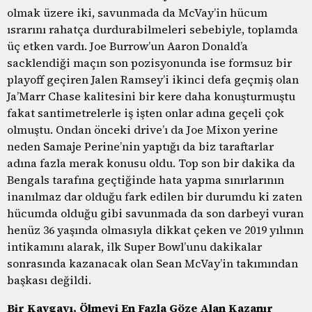
olmak üzere iki, savunmada da McVay’in hücum
ısrarını rahatça durdurabilmeleri sebebiyle, toplamda
üç etken vardı. Joe Burrow’un Aaron Donald’a
sacklendiği maçın son pozisyonunda ise formsuz bir
playoff geçiren Jalen Ramsey’i ikinci defa geçmiş olan
Ja’Marr Chase kalitesini bir kere daha konuşturmuştu
fakat santimetrelerle iş işten onlar adına geçeli çok
olmuştu. Ondan önceki drive’ı da Joe Mixon yerine
neden Samaje Perine’nin yaptığı da biz taraftarlar
adına fazla merak konusu oldu. Top son bir dakika da
Bengals tarafına geçtiğinde hata yapma sınırlarının
inanılmaz dar olduğu fark edilen bir durumdu ki zaten
hücumda olduğu gibi savunmada da son darbeyi vuran
henüz 36 yaşında olmasıyla dikkat çeken ve 2019 yılının
intikamını alarak, ilk Super Bowl’unu dakikalar
sonrasında kazanacak olan Sean McVay’in takımından
başkası değildi.
Bir Kavgayı, Ölmeyi En Fazla Göze Alan Kazanır