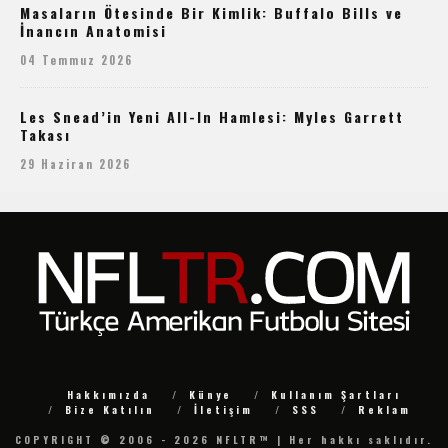
Masaların Ötesinde Bir Kimlik: Buffalo Bills ve
İnancın Anatomisi
04 Temmuz 2026
Les Snead’in Yeni All-In Hamlesi: Myles Garrett
Takası
29 Haziran 2026
Hakkımızda
Künye
Kullanım Şartları
Bize Katılın
İletişim
SSS
Reklam
COPYRIGHT © 2006 - 2026 NFLTR™ | Her hakkı saklıdır.