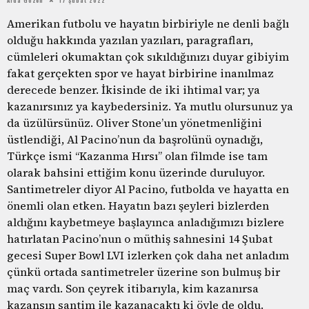
Amerikan futbolu ve hayatın birbiriyle ne denli bağlı
olduğu hakkında yazılan yazıları, paragrafları,
cümleleri okumaktan çok sıkıldığınızı duyar gibiyim
fakat gerçekten spor ve hayat birbirine inanılmaz
derecede benzer. İkisinde de iki ihtimal var; ya
kazanırsınız ya kaybedersiniz. Ya mutlu olursunuz ya
da üzülürsünüz. Oliver Stone’un yönetmenliğini
üstlendiği, Al Pacino’nun da başrolünü oynadığı,
Türkçe ismi “Kazanma Hırsı’’ olan filmde ise tam
olarak bahsini ettiğim konu üzerinde duruluyor.
Santimetreler diyor Al Pacino, futbolda ve hayatta en
önemli olan etken. Hayatın bazı şeyleri bizlerden
aldığını kaybetmeye başlayınca anladığımızı bizlere
hatırlatan Pacino’nun o müthiş sahnesini 14 Şubat
gecesi Super Bowl LVI izlerken çok daha net anladım
çünkü ortada santimetreler üzerine son bulmuş bir
maç vardı. Son çeyrek itibarıyla, kim kazanırsa
kazansın santim ile kazanacaktı ki öyle de oldu.