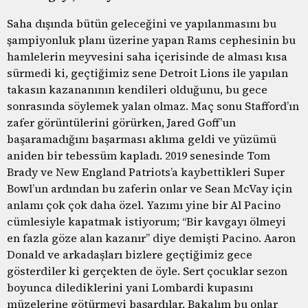
Saha dışında bütün geleceğini ve yapılanmasını bu
şampiyonluk planı üzerine yapan Rams cephesinin bu
hamlelerin meyvesini saha içerisinde de alması kısa
sürmedi ki, geçtiğimiz sene Detroit Lions ile yapılan
takasın kazananının kendileri olduğunu, bu gece
sonrasında söylemek yalan olmaz. Maç sonu Stafford’ın
zafer görüntülerini görürken, Jared Goff’un
başaramadığını başarması aklıma geldi ve yüzümü
aniden bir tebessüm kapladı. 2019 senesinde Tom
Brady ve New England Patriots’a kaybettikleri Super
Bowl’un ardından bu zaferin onlar ve Sean McVay için
anlamı çok çok daha özel. Yazımı yine bir Al Pacino
cümlesiyle kapatmak istiyorum; “Bir kavgayı ölmeyi
en fazla göze alan kazanır’’ diye demişti Pacino. Aaron
Donald ve arkadaşları bizlere geçtiğimiz gece
gösterdiler ki gerçekten de öyle. Sert çocuklar sezon
boyunca dilediklerini yani Lombardi kupasını
müzelerine götürmeyi başardılar. Bakalım bu onlar