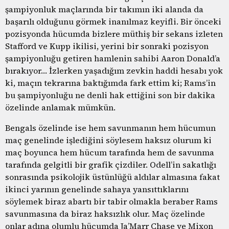
şampiyonluk maçlarında bir takımın iki alanda da
başarılı olduğunu görmek inanılmaz keyifli. Bir önceki
pozisyonda hücumda bizlere müthiş bir sekans izleten
Stafford ve Kupp ikilisi, yerini bir sonraki pozisyon
şampiyonluğu getiren hamlenin sahibi Aaron Donald’a
bırakıyor… İzlerken yaşadığım zevkin haddi hesabı yok
ki, maçın tekrarına baktığımda fark ettim ki; Rams’in
bu şampiyonluğu ne denli hak ettiğini son bir dakika
özelinde anlamak mümkün.
Bengals özelinde ise hem savunmanın hem hücumun
maç genelinde işlediğini söylesem haksız olurum ki
maç boyunca hem hücum tarafında hem de savunma
tarafında gelgitli bir grafik çizdiler. Odell’in sakatlığı
sonrasında psikolojik üstünlüğü aldılar almasına fakat
ikinci yarının genelinde sahaya yansıttıklarını
söylemek biraz abartı bir tabir olmakla beraber Rams
savunmasına da biraz haksızlık olur. Maç özelinde
onlar adına olumlu hücumda Ja’Marr Chase ve Mixon