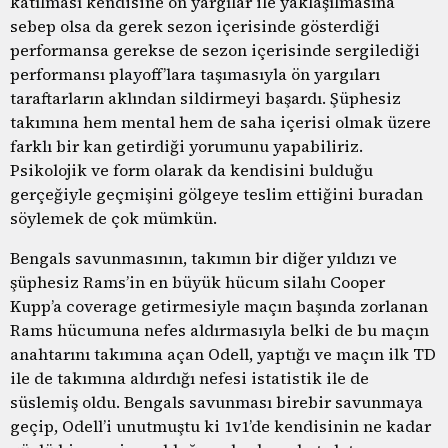
katılması kendisine ön yargılar ile yaklaşılmasına
sebep olsa da gerek sezon içerisinde gösterdiği
performansa gerekse de sezon içerisinde sergilediği
performansı playoff’lara taşımasıyla ön yargıları
taraftarların aklından sildirmeyi başardı. Şüphesiz
takımına hem mental hem de saha içerisi olmak üzere
farklı bir kan getirdiği yorumunu yapabiliriz.
Psikolojik ve form olarak da kendisini bulduğu
gerçeğiyle geçmişini gölgeye teslim ettiğini buradan
söylemek de çok mümkün.
Bengals savunmasının, takımın bir diğer yıldızı ve
şüphesiz Rams’in en büyük hücum silahı Cooper
Kupp’a coverage getirmesiyle maçın başında zorlanan
Rams hücumuna nefes aldırmasıyla belki de bu maçın
anahtarını takımına açan Odell, yaptığı ve maçın ilk TD
ile de takımına aldırdığı nefesi istatistik ile de
süslemiş oldu. Bengals savunması birebir savunmaya
geçip, Odell’i unutmuştu ki 1v1’de kendisinin ne kadar