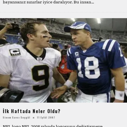
bayansanız sınırlar iyice daralıyor. Bu insan
...
İlk Haftada Neler Oldu?
Sinem Savcı Soygül
11 Eylül 2007
NFL logo NFL 2008 yılında logosunu değiştirmeye