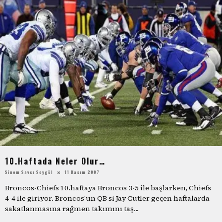
10.Haftada Neler Olur…
Sinem Savcı Soygül
11 Kasım 2007
Broncos-Chiefs 10.haftaya Broncos 3-5 ile başlarken, Chiefs
4-4 ile giriyor. Broncos'un QB si Jay Cutler geçen haftalarda
sakatlanmasına rağmen takımını taş
...