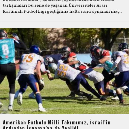
tartışmaları bu sene de yaşanan Üniversiteler Arası
Korumalı Futbol Ligi geçtiğimiz hafta sonu oynanan maç
...
Amerikan Futbolu Milli Takımımız, İsrail’in
Ardından İspanya’ya da Yenildi