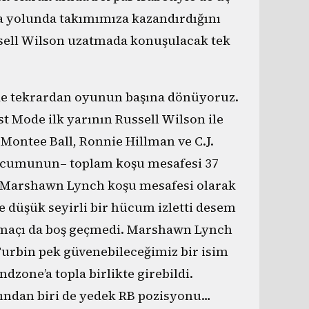
a yolunda takımımıza kazandırdığını
sell Wilson uzatmada konuşulacak tek
nde tekrardan oyunun başına dönüyoruz.
 Mode ilk yarının Russell Wilson ile
Montee Ball, Ronnie Hillman ve C.J.
ücumunun– toplam koşu mesafesi 37
. Marshawn Lynch koşu mesafesi olarak
e düşük seyirli bir hücum izletti desem
 maçı da boş geçmedi. Marshawn Lynch
 Turbin pek güvenebileceğimiz bir isim
dzone’a topla birlikte girebildi.
rından biri de yedek RB pozisyonu…