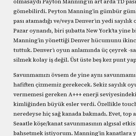
olmasaydı Payton Manning’in art arda TD pası 
gömebilirdi. Peyton Manning’in gümbür gümb
pası atamadığı ve/veya Denver’ın yedi sayılık 
Pazar oynandı, biri şubatta New York’ta yine b
Manning’in yönettiği Denver hücumunu ikinc
tuttuk. Denver’ı oyun anlamında üç çeyrek -say
silmek kolay iş değil. Üst üste beş kez punt y
Savunmamızı övsem de yine aynı savunmamız
hafiften çizmemiz gerekecek. Sekiz sayılık oy
vermemesi gereken A+++ enerji seviyesindek
kimliğinden büyük esler verdi. Özellikle to
neredeyse hiç sağ kanada bakmadı. Evet, top
Seaatle köşe/kanat savunmasının algısal etkis
bahsetmek istiyorum. Manning’in kanatlara yüz