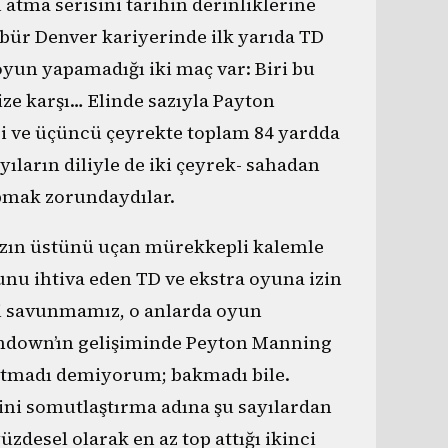
atma serisini tarihin derinliklerine
ür Denver kariyerinde ilk yarıda TD
oyun yapamadığı iki maç var: Biri bu
ize karşı… Elinde sazıyla Payton
i ve üçüncü çeyrekte toplam 84 yardda
ıların diliyle de iki çeyrek- sahadan
apmak zorundaydılar.
ın üstünü uçan mürekkepli kalemle
unu ihtiva eden TD ve ekstra oyuna izin
i savunmamız, o anlarda oyun
uchdown’ın gelişiminde Peyton Manning
 atmadı demiyorum; bakmadı bile.
ini somutlaştırma adına şu sayılardan
desel olarak en az top attığı ikinci