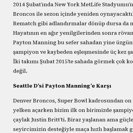
2014 Şubat’ında New York MetLife Stadyumu’nd
Broncos ile sezon içinde yeniden oynayacakt
Rematch gibi adlandırmalar dönüp dursa da 
Hayatının en ağır yenilgilerinden sonra röva
Payton Manning bu sefer sahadan yine üzgün 
şampiyon ve kaybeden eşleşmesinde üç kez şa
İki takımı Şubat 2015’te sahada görmek çok ko
değil.
Seattle D’si Payton Manning’e Karşı
Denver Broncos, Super Bowl kadrosundan on f
yelken açarken bizim ilk on birimizde şamp
çaylak Justin Britt’ti. Biraz yaşlanan ama güç
seyircimizin desteğiyle maça hızlı başlamak 