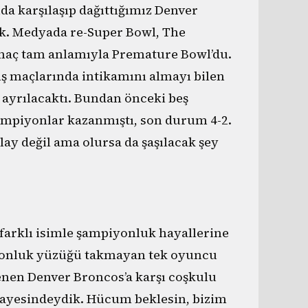
a karşılaşıp dağıttığımız Denver
ık. Medyada re-Super Bowl, The
maç tam anlamıyla Premature Bowl’du.
nş maçlarında intikamını almayı bilen
ayrılacaktı. Bundan önceki beş
mpiyonlar kazanmıştı, son durum 4-2.
lay değil ama olursa da şaşılacak şey
arklı isimle şampiyonluk hayallerine
iyonluk yüzüğü takmayan tek oyuncu
lenen Denver Broncos’a karşı coşkulu
gayesindeydik. Hücum beklesin, bizim