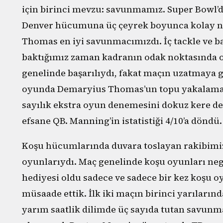
için birinci mevzu: savunmamız. Super Bowl’da
Denver hücumuna üç çeyrek boyunca kolay ne
Thomas en iyi savunmacımızdı. İç tackle ve b
baktığımız zaman kadranın odak noktasında 
genelinde başarılıydı, fakat maçın uzatmaya g
oyunda Demaryius Thomas’un topu yakalaması
sayılık ekstra oyun denemesini dokuz kere de
efsane QB. Manning’in istatistiği 4/10’a döndü.
Koşu hücumlarında duvara toslayan rakibimiz
oyunlarıydı. Maç genelinde koşu oyunları ne
hediyesi oldu sadece ve sadece bir kez koşu 
müsaade ettik. İlk iki maçın birinci yarılarınd
yarım saatlik dilimde üç sayıda tutan savun