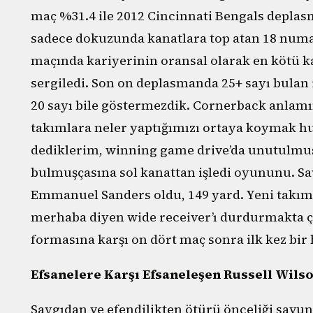
maç %31.4 ile 2012 Cincinnati Bengals depla
sadece dokuzunda kanatlara top atan 18 numa
maçında kariyerinin oransal olarak en kötü 
sergiledi. Son on deplasmanda 25+ sayı bulan
20 sayı bile göstermezdik. Cornerback anlamın
takımlara neler yaptığımızı ortaya koymak hus
dediklerim, winning game drive’da unutulmuş
bulmuşçasına sol kanattan işledi oyununu. S
Emmanuel Sanders oldu, 149 yard. Yeni takımın
merhaba diyen wide receiver’ı durdurmakta ç
formasına karşı on dört maç sonra ilk kez bir
Efsanelere Karşı Efsaneleşen Russell Wils
Saygıdan ve efendilikten ötürü önceliği sav