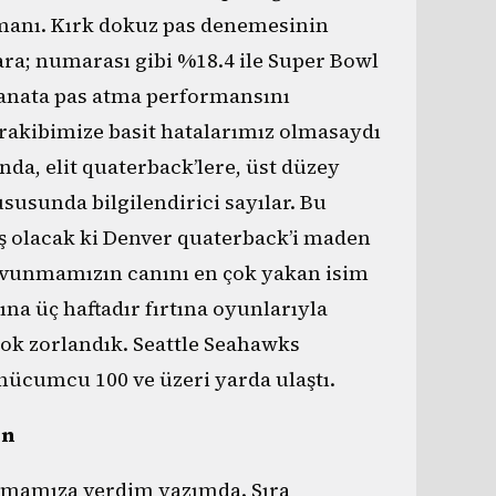
smanı. Kırk dokuz pas denemesinin
ra; numarası gibi %18.4 ile Super Bowl
kanata pas atma performansını
 rakibimize basit hatalarımız olmasaydı
da, elit quaterback’lere, üst düzey
usunda bilgilendirici sayılar. Bu
 olacak ki Denver quaterback’i maden
avunmamızın canını en çok yakan isim
a üç haftadır fırtına oyunlarıyla
ok zorlandık. Seattle Seahawks
 hücumcu 100 ve üzeri yarda ulaştı.
on
unmamıza verdim yazımda. Sıra