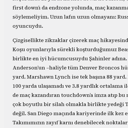
first down’ı da endzone yolunda, maç kazanm
söylemeliyim. Uzun lafın uzun olmayanı: Rus
oyuncuydu.
Çizgisellikte zikzaklar çizerek maç hikayesi
Koşu oyunlarıyla sürekli koşturduğumuz Beast
birlikte en iyi hücumcusuydu Şahinler adına. 
Anderson’un –haliyle tüm Denver Broncos h
yard. Marshawn Lynch ise tek başına 88 yard
100 yarda ulaşamadı ve 3.8 yardlık ortalama il
de maç kazandıran touchdown’a imza atıp bu
çok boyutlu bir silah olmakla birlikte yedeği
değil. San Diego maçında kariyerinde ilk kez en
Takımımızın zayıf karnı denebilecek noktala