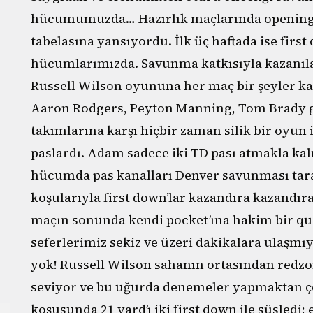
hücumumuzda… Hazırlık maçlarında opening d
tabelasına yansıyordu. İlk üç haftada ise firs
hücumlarımızda. Savunma katkısıyla kazanılan
Russell Wilson oyununa her maç bir şeyler k
Aaron Rodgers, Peyton Manning, Tom Brady g
takımlarına karşı hiçbir zaman silik bir oyun iz
paslardı. Adam sadece iki TD pası atmakla ka
hücumda pas kanalları Denver savunması tara
koşularıyla first down’lar kazandıra kazandıra
maçın sonunda kendi pocket’ına hakim bir qua
seferlerimiz sekiz ve üzeri dakikalara ulaşm
yok! Russell Wilson sahanın ortasından redz
seviyor ve bu uğurda denemeler yapmaktan ç
koşusunda 21 yard’ı iki first down ile süsledi; 