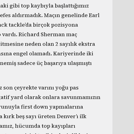
ki gibi top kaybıyla başlattığımız
fes aldırmadık. Maçın genelinde Earl
ack tackle’da birçok pozisyona
o vardı. Richard Sherman maç
itmesine neden olan 2 sayılık ekstra
na engel olamadı. Kariyerinde iki
nemiş sadece üç başarıya ulaşmıştı
 son çeyrekte varını yoğu pas
gatif yard olarak onlara savunmamızın
oyunuyla first down yapmalarına
a kırk beş sayı üreten Denver’ı ilk
mamız, hücumda top kayıpları