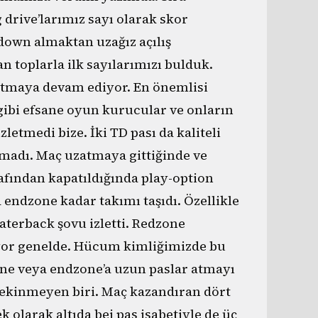
rive’larımız sayı olarak skor
t down almaktan uzağız açılış
 toplarla ilk sayılarımızı bulduk.
atmaya devam ediyor. En önemlisi
ibi efsane oyun kurucular ve onların
letmedi bize. İki TD pası da kaliteli
lmadı. Maç uzatmaya gittiğinde ve
fından kapatıldığında play-option
 endzone kadar takımı taşıdı. Özellikle
terback şovu izletti. Redzone
ıyor genelde. Hücum kimliğimizde bu
one veya endzone’a uzun paslar atmayı
ekinmeyen biri. Maç kazandıran dört
ek olarak altıda bei pas isabetiyle de üç