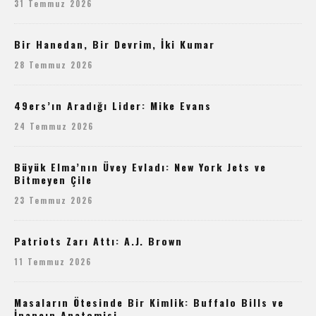
31 Temmuz 2026
Bir Hanedan, Bir Devrim, İki Kumar
28 Temmuz 2026
49ers’ın Aradığı Lider: Mike Evans
24 Temmuz 2026
Büyük Elma’nın Üvey Evladı: New York Jets ve
Bitmeyen Çile
23 Temmuz 2026
Patriots Zarı Attı: A.J. Brown
11 Temmuz 2026
Masaların Ötesinde Bir Kimlik: Buffalo Bills ve
İnancın Anatomisi