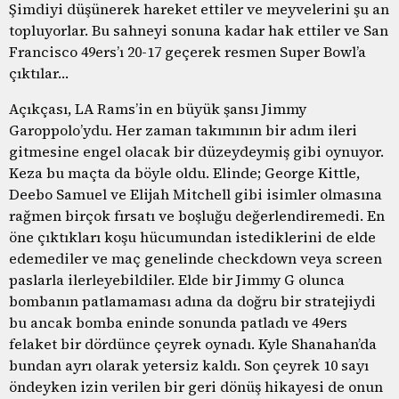
Şimdiyi düşünerek hareket ettiler ve meyvelerini şu an
topluyorlar. Bu sahneyi sonuna kadar hak ettiler ve San
Francisco 49ers’ı 20-17 geçerek resmen Super Bowl’a
çıktılar…
Açıkçası, LA Rams’in en büyük şansı Jimmy
Garoppolo’ydu. Her zaman takımının bir adım ileri
gitmesine engel olacak bir düzeydeymiş gibi oynuyor.
Keza bu maçta da böyle oldu. Elinde; George Kittle,
Deebo Samuel ve Elijah Mitchell gibi isimler olmasına
rağmen birçok fırsatı ve boşluğu değerlendiremedi. En
öne çıktıkları koşu hücumundan istediklerini de elde
edemediler ve maç genelinde checkdown veya screen
paslarla ilerleyebildiler. Elde bir Jimmy G olunca
bombanın patlamaması adına da doğru bir stratejiydi
bu ancak bomba eninde sonunda patladı ve 49ers
felaket bir dördünce çeyrek oynadı. Kyle Shanahan’da
bundan ayrı olarak yetersiz kaldı. Son çeyrek 10 sayı
öndeyken izin verilen bir geri dönüş hikayesi de onun