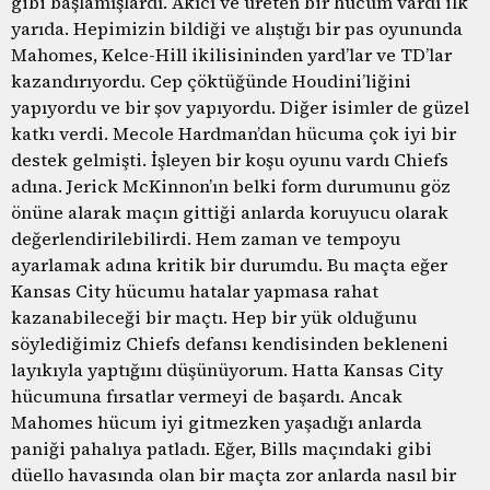
gibi başlamışlardı. Akıcı ve üreten bir hücum vardı ilk
yarıda. Hepimizin bildiği ve alıştığı bir pas oyununda
Mahomes, Kelce-Hill ikilisininden yard’lar ve TD’lar
kazandırıyordu. Cep çöktüğünde Houdini’liğini
yapıyordu ve bir şov yapıyordu. Diğer isimler de güzel
katkı verdi. Mecole Hardman’dan hücuma çok iyi bir
destek gelmişti. İşleyen bir koşu oyunu vardı Chiefs
adına. Jerick McKinnon’ın belki form durumunu göz
önüne alarak maçın gittiği anlarda koruyucu olarak
değerlendirilebilirdi. Hem zaman ve tempoyu
ayarlamak adına kritik bir durumdu. Bu maçta eğer
Kansas City hücumu hatalar yapmasa rahat
kazanabileceği bir maçtı. Hep bir yük olduğunu
söylediğimiz Chiefs defansı kendisinden bekleneni
layıkıyla yaptığını düşünüyorum. Hatta Kansas City
hücumuna fırsatlar vermeyi de başardı. Ancak
Mahomes hücum iyi gitmezken yaşadığı anlarda
paniği pahalıya patladı. Eğer, Bills maçındaki gibi
düello havasında olan bir maçta zor anlarda nasıl bir