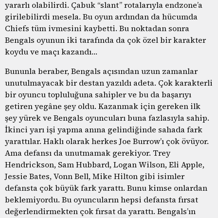
yararlı olabilirdi. Çabuk “slant” rotalarıyla endzone’a
girilebilirdi mesela. Bu oyun ardından da hücumda
Chiefs tüm ivmesini kaybetti. Bu noktadan sonra
Bengals oyunun iki tarafında da çok özel bir karakter
koydu ve maçı kazandı…
Bununla beraber, Bengals açısından uzun zamanlar
unutulmayacak bir destan yazıldı adeta. Çok karakterli
bir oyuncu topluluğuna sahipler ve bu da başarıyı
getiren yegâne şey oldu. Kazanmak için gereken ilk
şey yürek ve Bengals oyuncuları buna fazlasıyla sahip.
İkinci yarı işi yapma anına gelindiğinde sahada fark
yarattılar. Haklı olarak herkes Joe Burrow’ı çok övüyor.
Ama defansı da unutmamak gerekiyor. Trey
Hendrickson, Sam Hubbard, Logan Wilson, Eli Apple,
Jessie Bates, Vonn Bell, Mike Hilton gibi isimler
defansta çok büyük fark yarattı. Bunu kimse onlardan
beklemiyordu. Bu oyuncuların hepsi defansta fırsat
değerlendirmekten çok fırsat da yarattı. Bengals’ın