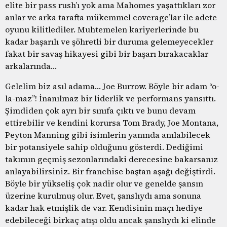
elite bir pass rush’ı yok ama Mahomes yaşattıkları zor
anlar ve arka tarafta mükemmel coverage’lar ile adete
oyunu kilitlediler. Muhtemelen kariyerlerinde bu
kadar başarılı ve şöhretli bir duruma gelemeyecekler
fakat bir savaş hikayesi gibi bir başarı bırakacaklar
arkalarında…
Gelelim biz asıl adama… Joe Burrow. Böyle bir adam “o-
la-maz”! İnanılmaz bir liderlik ve performans yansıttı.
Şimdiden çok ayrı bir sınıfa çıktı ve bunu devam
ettirebilir ve kendini korursa Tom Brady, Joe Montana,
Peyton Manning gibi isimlerin yanında anılabilecek
bir potansiyele sahip olduğunu gösterdi. Dediğimi
takımın geçmiş sezonlarındaki derecesine bakarsanız
anlayabilirsiniz. Bir franchise baştan aşağı değiştirdi.
Böyle bir yükseliş çok nadir olur ve genelde şansın
üzerine kurulmuş olur. Evet, şanslıydı ama sonuna
kadar hak etmişlik de var. Kendisinin maçı hediye
edebileceği birkaç atışı oldu ancak şanslıydı ki elinde