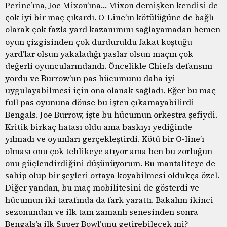
Perine’ına, Joe Mixon’ına… Mixon demişken kendisi de
çok iyi bir maç çıkardı. O-Line’ın kötülüğüne de bağlı
olarak çok fazla yard kazanımını sağlayamadan hemen
oyun çizgisinden çok durduruldu fakat koştuğu
yard’lar olsun yakaladığı paslar olsun maçın çok
değerli oyuncularındandı. Öncelikle Chiefs defansını
yordu ve Burrow’un pas hücumunu daha iyi
uygulayabilmesi için ona olanak sağladı. Eğer bu maç
full pas oyununa dönse bu işten çıkamayabilirdi
Bengals. Joe Burrow, işte bu hücumun orkestra şefiydi.
Kritik birkaç hatası oldu ama baskıyı yediğinde
yılmadı ve oyunları gerçekleştirdi. Kötü bir O-line’ı
olması onu çok tehlikeye atıyor ama ben bu zorluğun
onu güçlendirdiğini düşünüyorum. Bu mantaliteye de
sahip olup bir şeyleri ortaya koyabilmesi oldukça özel.
Diğer yandan, bu maç mobilitesini de gösterdi ve
hücumun iki tarafında da fark yarattı. Bakalım ikinci
sezonundan ve ilk tam zamanlı senesinden sonra
Bengals’a ilk Super Bowl’unu getirebilecek mi?