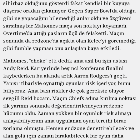
sihirbaz olduğunu gösterdi fakat kendisi bir kuyuya
düşerse oradan çıkamıyor. Geçen Super Bowl’da olduğu
gibi ne yapacağını bilemediği anlar oldu ve özgüveni
sarsılmış bir Mahomes maça son noktayı koyamadı.
Overtime’da attığı pasların üçü de felaketti. Maçın
sonunda da redzone’da açıkta olan Kelce’yi göremediği
gibi fumble yapması onu anlaşılan baya etkiledi.
Mahomes, “choke” etti dedik ama asıl bu işin ustası
Andy Reid. Kariyerinde beşinci konferans finalini
kaybederken bu alanda artık Aaron Rodgers’ı geçti.
Yapısı itibariyle oynattığı oyunlar risk içeriyor, bunu
biliyoruz. Ama bazı riskler de çok gereksiz oluyor
sevgili Reid hocam. Maçın Chiefs adına kırılma noktası
ilk yarının sonunda değerlendirilemeyen redzone
hücumu oldu. Zaman yokken bir oyunluk risk almayı
anlayabiliyorum ama uygulanan oyun tercihi biraz
zorlama olmuştu. Hemen endzone denettirebilecek ve
alan golü için zaman bırakabilecek bir oyun daha