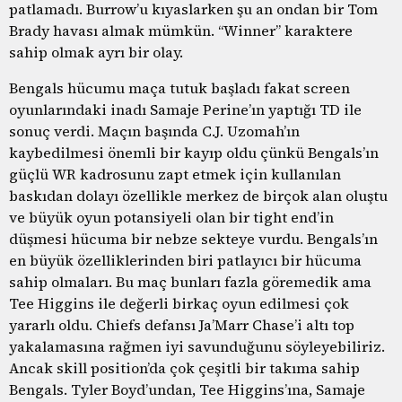
patlamadı. Burrow’u kıyaslarken şu an ondan bir Tom
Brady havası almak mümkün. “Winner” karaktere
sahip olmak ayrı bir olay.
Bengals hücumu maça tutuk başladı fakat screen
oyunlarındaki inadı Samaje Perine’ın yaptığı TD ile
sonuç verdi. Maçın başında C.J. Uzomah’ın
kaybedilmesi önemli bir kayıp oldu çünkü Bengals’ın
güçlü WR kadrosunu zapt etmek için kullanılan
baskıdan dolayı özellikle merkez de birçok alan oluştu
ve büyük oyun potansiyeli olan bir tight end’in
düşmesi hücuma bir nebze sekteye vurdu. Bengals’ın
en büyük özelliklerinden biri patlayıcı bir hücuma
sahip olmaları. Bu maç bunları fazla göremedik ama
Tee Higgins ile değerli birkaç oyun edilmesi çok
yararlı oldu. Chiefs defansı Ja’Marr Chase’i altı top
yakalamasına rağmen iyi savunduğunu söyleyebiliriz.
Ancak skill position’da çok çeşitli bir takıma sahip
Bengals. Tyler Boyd’undan, Tee Higgins’ına, Samaje