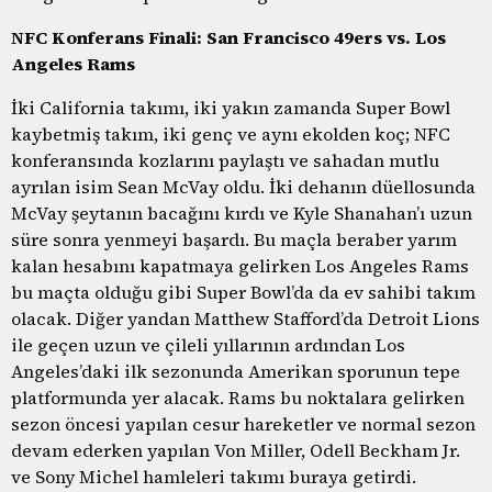
NFC Konferans Finali: San Francisco 49ers vs. Los
Angeles Rams
İki California takımı, iki yakın zamanda Super Bowl
kaybetmiş takım, iki genç ve aynı ekolden koç; NFC
konferansında kozlarını paylaştı ve sahadan mutlu
ayrılan isim Sean McVay oldu. İki dehanın düellosunda
McVay şeytanın bacağını kırdı ve Kyle Shanahan’ı uzun
süre sonra yenmeyi başardı. Bu maçla beraber yarım
kalan hesabını kapatmaya gelirken Los Angeles Rams
bu maçta olduğu gibi Super Bowl’da da ev sahibi takım
olacak. Diğer yandan Matthew Stafford’da Detroit Lions
ile geçen uzun ve çileli yıllarının ardından Los
Angeles’daki ilk sezonunda Amerikan sporunun tepe
platformunda yer alacak. Rams bu noktalara gelirken
sezon öncesi yapılan cesur hareketler ve normal sezon
devam ederken yapılan Von Miller, Odell Beckham Jr.
ve Sony Michel hamleleri takımı buraya getirdi.