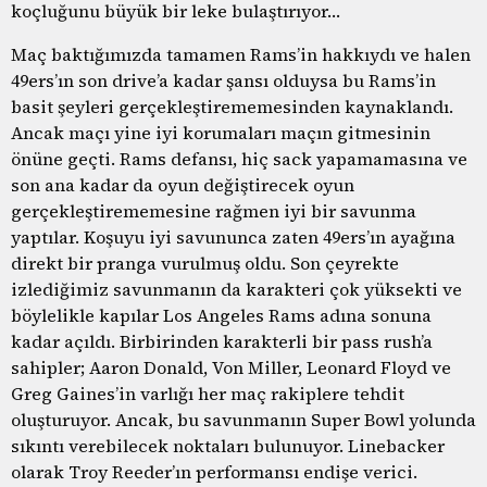
koçluğunu büyük bir leke bulaştırıyor…
Maç baktığımızda tamamen Rams’in hakkıydı ve halen
49ers’ın son drive’a kadar şansı olduysa bu Rams’in
basit şeyleri gerçekleştirememesinden kaynaklandı.
Ancak maçı yine iyi korumaları maçın gitmesinin
önüne geçti. Rams defansı, hiç sack yapamamasına ve
son ana kadar da oyun değiştirecek oyun
gerçekleştirememesine rağmen iyi bir savunma
yaptılar. Koşuyu iyi savununca zaten 49ers’ın ayağına
direkt bir pranga vurulmuş oldu. Son çeyrekte
izlediğimiz savunmanın da karakteri çok yüksekti ve
böylelikle kapılar Los Angeles Rams adına sonuna
kadar açıldı. Birbirinden karakterli bir pass rush’a
sahipler; Aaron Donald, Von Miller, Leonard Floyd ve
Greg Gaines’in varlığı her maç rakiplere tehdit
oluşturuyor. Ancak, bu savunmanın Super Bowl yolunda
sıkıntı verebilecek noktaları bulunuyor. Linebacker
olarak Troy Reeder’ın performansı endişe verici.