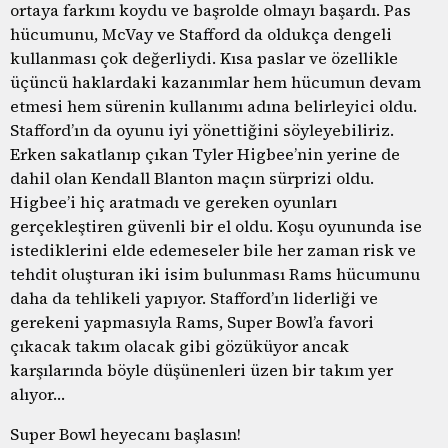
ortaya farkını koydu ve başrolde olmayı başardı. Pas
hücumunu, McVay ve Stafford da oldukça dengeli
kullanması çok değerliydi. Kısa paslar ve özellikle
üçüncü haklardaki kazanımlar hem hücumun devam
etmesi hem sürenin kullanımı adına belirleyici oldu.
Stafford’ın da oyunu iyi yönettiğini söyleyebiliriz.
Erken sakatlanıp çıkan Tyler Higbee’nin yerine de
dahil olan Kendall Blanton maçın sürprizi oldu.
Higbee’i hiç aratmadı ve gereken oyunları
gerçekleştiren güvenli bir el oldu. Koşu oyununda ise
istediklerini elde edemeseler bile her zaman risk ve
tehdit oluşturan iki isim bulunması Rams hücumunu
daha da tehlikeli yapıyor. Stafford’ın liderliği ve
gerekeni yapmasıyla Rams, Super Bowl’a favori
çıkacak takım olacak gibi gözüküyor ancak
karşılarında böyle düşünenleri üzen bir takım yer
alıyor…
Super Bowl heyecanı başlasın!