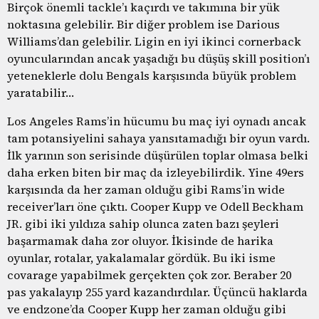
Birçok önemli tackle’ı kaçırdı ve takımına bir yük
noktasına gelebilir. Bir diğer problem ise Darious
Williams’dan gelebilir. Ligin en iyi ikinci cornerback
oyuncularından ancak yaşadığı bu düşüş skill position’ı
yeteneklerle dolu Bengals karşısında büyük problem
yaratabilir…
Los Angeles Rams’in hücumu bu maç iyi oynadı ancak
tam potansiyelini sahaya yansıtamadığı bir oyun vardı.
İlk yarının son serisinde düşürülen toplar olmasa belki
daha erken biten bir maç da izleyebilirdik. Yine 49ers
karşısında da her zaman olduğu gibi Rams’in wide
receiver’ları öne çıktı. Cooper Kupp ve Odell Beckham
JR. gibi iki yıldıza sahip olunca zaten bazı şeyleri
başarmamak daha zor oluyor. İkisinde de harika
oyunlar, rotalar, yakalamalar gördük. Bu iki isme
covarage yapabilmek gerçekten çok zor. Beraber 20
pas yakalayıp 255 yard kazandırdılar. Üçüncü haklarda
ve endzone’da Cooper Kupp her zaman olduğu gibi