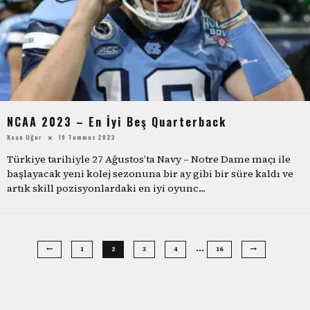
NCAA 2023 – En İyi Beş Quarterback
Kaan Uğur
19 Temmuz 2023
Türkiye tarihiyle 27 Ağustos’ta Navy – Notre Dame maçı ile
başlayacak yeni kolej sezonuna bir ay gibi bir süre kaldı ve
artık skill pozisyonlardaki en iyi oyunc
...
…
1
2
3
4
16