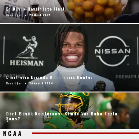
En Büyük Hayal: İşte Final
Kaan Uğur
20 Ocak 2025
Limitlerin Dışında Biri: Travis Hunter
Kaan Uğur
20 Aralık 2024
Dört Büyük Konferans: Kimde Var Daha Fazla
Şans?
NCAA