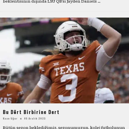
beklentisinin dışında LSU QB’si Jayden Daniels
...
Bu Dört Birbirine Dert
Kaan Uğur
05 Aralık 2023
Bütün sezon beklediğimiz, sezonumuzun, kolej futbolunun