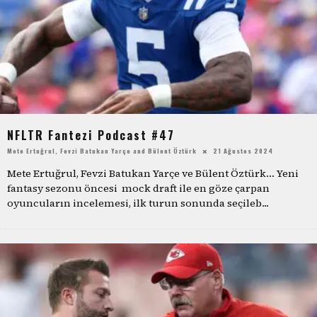
NFLTR Fantezi Podcast #47
Mete Ertuğrul
,
Fevzi Batukan Yarçe
and
Bülent Öztürk
21 Ağustos 2024
Mete Ertuğrul, Fevzi Batukan Yarçe ve Bülent Öztürk… Yeni
fantasy sezonu öncesi mock draft ile en göze çarpan
oyuncuların incelemesi, ilk turun sonunda seçileb
...