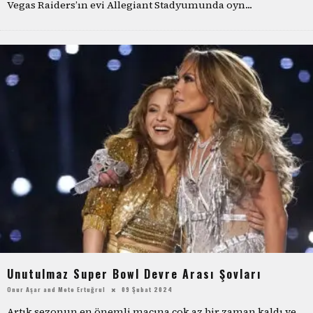
Vegas Raiders’ın evi Allegiant Stadyumunda oyn
...
Unutulmaz Super Bowl Devre Arası Şovları
Onur Aşar
and
Mete Ertuğrul
09 Şubat 2024
Artık sezonun en önemli maçına çok az bir zaman kaldı ve