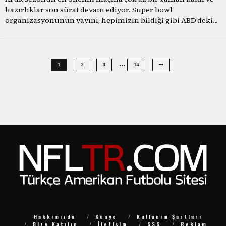
hazırlıklar son sürat devam ediyor. Super bowl
organizasyonunun yayını, hepimizin bildiği gibi ABD’deki
...
…
1
2
3
14
Hakkımızda
Künye
Kullanım Şartları
Bize Katılın
İletişim
SSS
Reklam