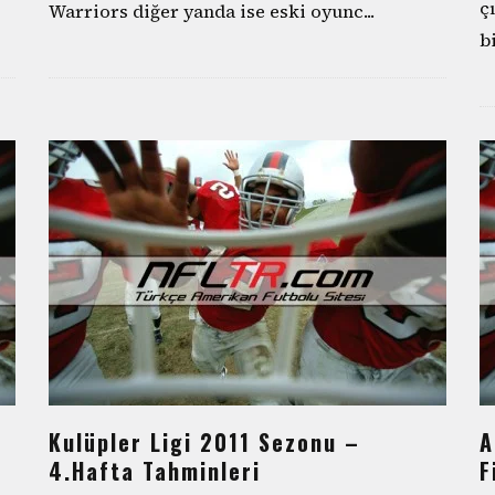
ç
Warriors diğer yanda ise eski oyunc
...
b
Kulüpler Ligi 2011 Sezonu –
A
4.Hafta Tahminleri
F