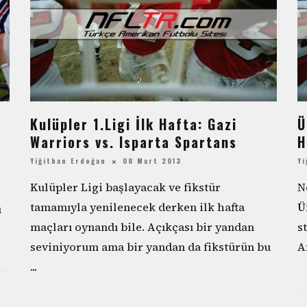
Kulüpler 1.Ligi İlk Hafta: Gazi
Ü
Warriors vs. Isparta Spartans
H
Yiğithan Erdoğan
08 Mart 2013
Yi
Kulüpler Ligi başlayacak ve fikstür
N
tamamıyla yenilenecek derken ilk hafta
Ü
ı
maçları oynandı bile. Açıkçası bir yandan
s
seviniyorum ama bir yandan da fikstürün bu
A
...