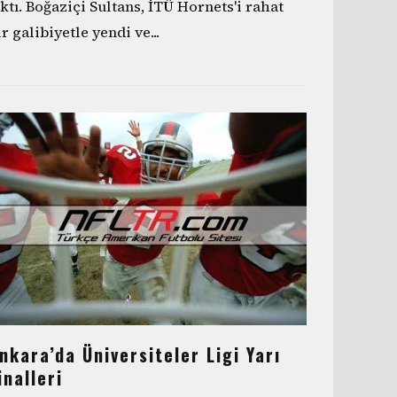
ıktı. Boğaziçi Sultans, İTÜ Hornets'i rahat
ir galibiyetle yendi ve
...
nkara’da Üniversiteler Ligi Yarı
inalleri