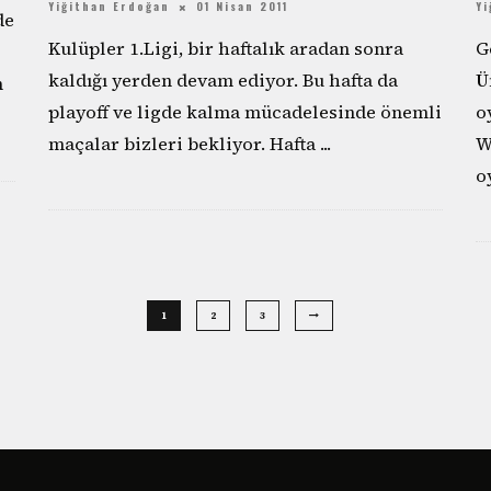
Yiğithan Erdoğan
01 Nisan 2011
Yi
de
Kulüpler 1.Ligi, bir haftalık aradan sonra
G
kaldığı yerden devam ediyor. Bu hafta da
Ü
n
playoff ve ligde kalma mücadelesinde önemli
o
maçalar bizleri bekliyor. Hafta
...
W
o
1
2
3