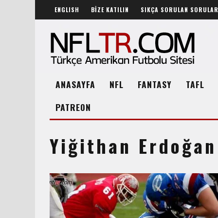
ENGLISH
BİZE KATILIN
SIKÇA SORULAN SORULA
ANASAYFA
NFL
FANTASY
TAFL
PATREON
Yiğithan Erdoğan