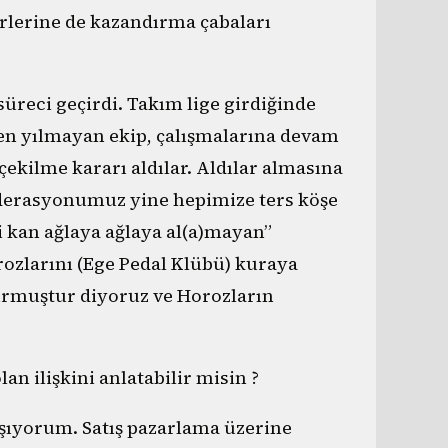
irlerine de kazandırma çabaları
reci geçirdi. Takım lige girdiğinde
en yılmayan ekip, çalışmalarına devam
çekilme kararı aldılar. Aldılar almasına
federasyonumuz yine hepimize ters köşe
çi kan ağlaya ağlaya al(a)mayan”
zlarını (Ege Pedal Klübü) kuraya
kurmuştur diyoruz ve Horozların
lan ilişkini anlatabilir misin ?
aşıyorum. Satış pazarlama üzerine