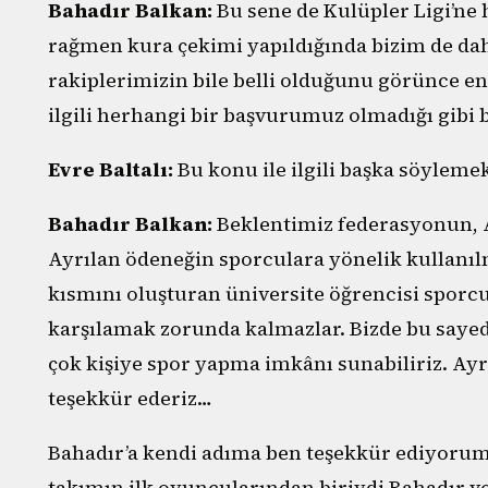
Bahadır Balkan:
Bu sene de Kulüpler Ligi’ne
rağmen kura çekimi yapıldığında bizim de da
rakiplerimizin bile belli olduğunu görünce en
ilgili herhangi bir başvurumuz olmadığı gibi 
Evre Baltalı:
Bu konu ile ilgili başka söylemek
Bahadır Balkan:
Beklentimiz federasyonun, 
Ayrılan ödeneğin sporculara yönelik kullanı
kısmını oluşturan üniversite öğrencisi sporc
karşılamak zorunda kalmazlar. Bizde bu say
çok kişiye spor yapma imkânı sunabiliriz. Ayrı
teşekkür ederiz…
Bahadır’a kendi adıma ben teşekkür ediyoru
takımın ilk oyuncularından biriydi Bahadır ve