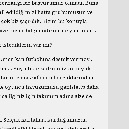
 herhangi bir başvurumuz olmadı. Buna
hil edildiğimizi hatta grubumuzun ve
 çok biz şaşırdık. Bizim bu konuyla
bize hiçbir bilgilendirme de yapılmadı.
 istediklerin var mı?
Amerikan futboluna destek vermesi.
lması. Böylelikle kadromuzun büyük
ularımız masraflarını harçlıklarından
ede oyuncu havuzumuzu genişletip daha
ca ilginiz için takımım adına size de
m. Selçuk Kartalları kurduğumuzda
 kendi gibi bir çok oyuncu üniversite