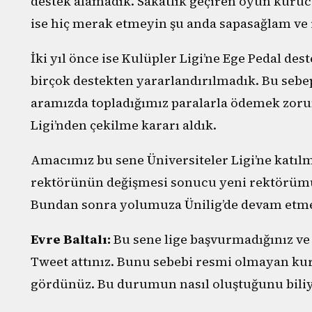
destek alamadık. Sakatlık geçiren oyun kuru
ise hiç merak etmeyin şu anda sapasağlam ve
İki yıl önce ise Kulüpler Ligi’ne Ege Pedal dest
birçok destekten yararlandırılmadık. Bu sebe
aramızda topladığımız paralarla ödemek zorun
Ligi’nden çekilme kararı aldık.
Amacımız bu sene Üniversiteler Ligi’ne katıl
rektörünün değişmesi sonucu yeni rektörümüzü
Bundan sonra yolumuza Ünilig’de devam etme
Evre Baltalı:
Bu sene lige başvurmadığınız ve
Tweet attınız. Bunu sebebi resmi olmayan kur
gördünüz. Bu durumun nasıl oluştuğunu bil