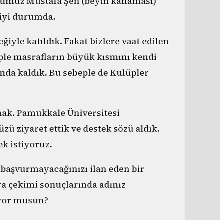
cumuz Mustafa Şen (beyin kanaması)
 iyi durumda.
eğiyle katıldık. Fakat bizlere vaat edilen
ple masrafların büyük kısmını kendi
da kaldık. Bu sebeple de Kulüpler
mak. Pamukkale Üniversitesi
 ziyaret ettik ve destek sözü aldık.
k istiyoruz.
 başvurmayacağınızı ilan eden bir
a çekimi sonuçlarında adınız
iyor musun?