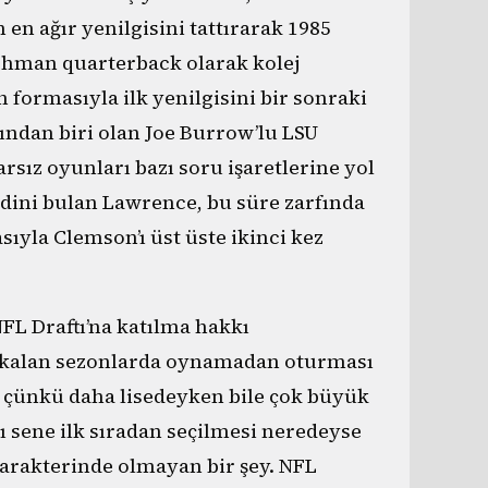
n ağır yenilgisini tattırarak 1985
shman quarterback olarak kolej
 formasıyla ilk yenilgisini bir sonraki
rından biri olan Joe Burrow’lu LSU
arsız oyunları bazı soru işaretlerine yol
dini bulan Lawrence, bu süre zarfında
ıyla Clemson’ı üst üste ikinci kez
L Draftı’na katılma hakkı
n kalan sezonlarda oynamadan oturması
di çünkü daha lisedeyken bile çok büyük
ğı sene ilk sıradan seçilmesi neredeyse
arakterinde olmayan bir şey. NFL