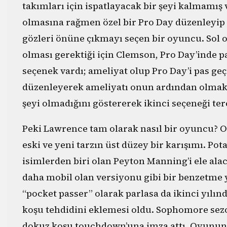
takımları için ispatlayacak bir şeyi kalmamış 
olmasına rağmen özel bir Pro Day düzenleyip 
gözleri önüne çıkmayı seçen bir oyuncu. Sol 
olması gerektiği için Clemson, Pro Day’inde
seçenek vardı; ameliyat olup Pro Day’i pas ge
düzenleyerek ameliyatı onun ardından olmak
şeyi olmadığını göstererek ikinci seçeneği terc
Peki Lawrence tam olarak nasıl bir oyuncu? On
eski ve yeni tarzın üst düzey bir karışımı. Pot
isimlerden biri olan Peyton Manning’i ele ala
daha mobil olan versiyonu gibi bir benzetme ya
“pocket passer” olarak parlasa da ikinci yılı
koşu tehdidini eklemesi oldu. Sophomore sez
dokuz koşu touchdown’una imza attı. Oyunun