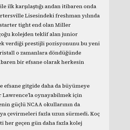
ile ilk karşılaştığı andan itibaren onda
artersville Lisesindeki freshman yılında
tarter tight end olan Miller
çoğu kolejden teklif alan junior
k verdiği prestijli pozisyonunu bu yeni
rristall o zamanlara döndüğünde
tibaren bir efsane olarak herkesin
ise efsane gitgide daha da büyümeye
er Lawrence’la oynayabilmek için
lkenin güçlü NCAA okullarının da
ya çevirmeleri fazla uzun sürmedi. Koç
i her geçen gün daha fazla kolej