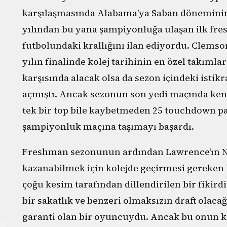
karşılaşmasında Alabama’ya Saban döneminin e
yılından bu yana şampiyonluğa ulaşan ilk fre
futbolundaki krallığını ilan ediyordu. Clemson
yılın finalinde kolej tarihinin en özel takımla
karşısında alacak olsa da sezon içindeki istikr
açmıştı. Ancak sezonun son yedi maçında ken
tek bir top bile kaybetmeden 25 touchdown pas
şampiyonluk maçına taşımayı başardı.
Freshman sezonunun ardından Lawrence’ın NF
kazanabilmek için kolejde geçirmesi gereke
çoğu kesim tarafından dillendirilen bir fikir
bir sakatlık ve benzeri olmaksızın draft olaca
garanti olan bir oyuncuydu. Ancak bu onun k