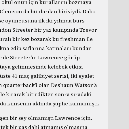
 okul onun için kurallarını bozmaya
n Clemson da bunlardan birisiydi. Dabo
se oyuncusuna ilk iki yılında burs
don Streeter bir yaz kampında Trevor
alı bir kez bozarak bu freshman ile
ikna edip saflarına katmaları bundan
e de Streeter’ın Lawrence görüp
aya gelinmesinde kelebek etkisi
ste 41 maç galibiyet serisi, iki eyalet
 quarterback’i olan Deshaun Watson’a
le kırarak bitirdikten sonra sıradaki
da kimsenin aklında şüphe kalmamıştı.
şen bir şey olmamıştı Lawrence için.
 tek bir pas dahi atmamış olmasına