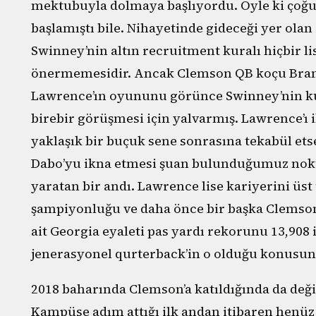
mektubuyla dolmaya başlıyordu. Öyle ki çoğu
başlamıştı bile. Nihayetinde gideceği yer ola
Swinney’nin altın recruitment kuralı hiçbir li
önermemesidir. Ancak Clemson QB koçu Bran
Lawrence’ın oyununu görünce Swinney’nin kur
birebir görüşmesi için yalvarmış. Lawrence’ı 
yaklaşık bir buçuk sene sonrasına tekabül ets
Dabo’yu ikna etmesi şuan bulunduğumuz nokt
yaratan bir andı. Lawrence lise kariyerini üst ü
şampiyonluğu ve daha önce bir başka Clemson
ait Georgia eyaleti pas yardı rekorunu 13,908 i
jenerasyonel qurterback’in o olduğu konusun
2018 baharında Clemson’a katıldığında da deği
Kampüse adım attığı ilk andan itibaren henüz