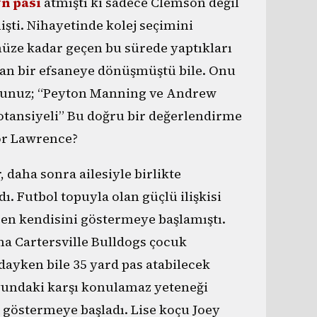
n pası
atmıştı ki sadece Clemson değil
şti. Nihayetinde kolej seçimini
ze kadar geçen bu sürede yaptıkları
ınan bir efsaneye dönüşmüştü bile. Onu
orsunuz; “Peyton Manning ve Andrew
otansiyeli” Bu doğru bir değerlendirme
vor Lawrence?
 daha sonra ailesiyle birlikte
ı. Futbol topuyla olan güçlü ilişkisi
ren kendisini göstermeye başlamıştı.
ma Cartersville Bulldogs çocuk
ayken bile 35 yard pas atabilecek
oyundaki karşı konulamaz yeteneği
i göstermeye başladı. Lise koçu Joey