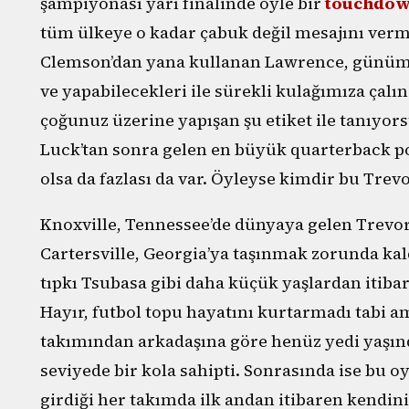
şampiyonası yarı finalinde öyle bir
touchdow
tüm ülkeye o kadar çabuk değil mesajını vermi
Clemson’dan yana kullanan Lawrence, günümü
ve yapabilecekleri ile sürekli kulağımıza çal
çoğunuz üzerine yapışan şu etiket ile tanıy
Luck’tan sonra gelen en büyük quarterback p
olsa da fazlası da var. Öyleyse kimdir bu Tre
Knoxville, Tennessee’de dünyaya gelen Trevor,
Cartersville, Georgia’ya taşınmak zorunda kald
tıpkı Tsubasa gibi daha küçük yaşlardan itiba
Hayır, futbol topu hayatını kurtarmadı tabi a
takımından arkadaşına göre henüz yedi yaşınd
seviyede bir kola sahipti. Sonrasında ise bu 
girdiği her takımda ilk andan itibaren kendin