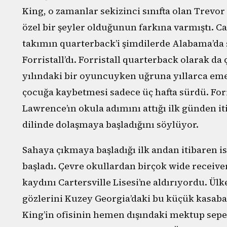
King, o zamanlar sekizinci sınıfta olan Trevor 
özel bir şeyler olduğunun farkına varmıştı. C
takımın quarterback’i şimdilerde Alabama’da s
Forristall’dı. Forristall quarterback olarak da 
yılındaki bir oyuncuyken uğruna yıllarca eme
çocuğa kaybetmesi sadece üç hafta sürdü. Fo
Lawrence’ın okula adımını attığı ilk günden i
dilinde dolaşmaya başladığını söylüyor.
Sahaya çıkmaya başladığı ilk andan itibaren 
başladı. Çevre okullardan birçok wide receiv
kaydını Cartersville Lisesi’ne aldırıyordu. Ü
gözlerini Kuzey Georgia’daki bu küçük kasaba
King’in ofisinin hemen dışındaki mektup sepet