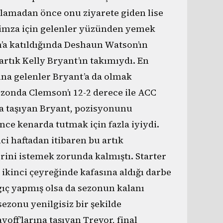
lamadan önce onu ziyarete giden lise
e imza için gelenler yüzünden yemek
’a katıldığında Deshaun Watson’ın
artık Kelly Bryant’ın takımıydı. En
şına gelenler Bryant’a da olmak
ezonda Clemson’ı 12-2 derece ile ACC
na taşıyan Bryant, pozisyonunu
ce kenarda tutmak için fazla iyiydi.
nci haftadan itibaren bu artık
rini istemek zorunda kalmıştı. Starter
 ikinci çeyreğinde kafasına aldığı darbe
gıç yapmış olsa da sezonun kalanı
zonu yenilgisiz bir şekilde
off’larına taşıyan Trevor, final