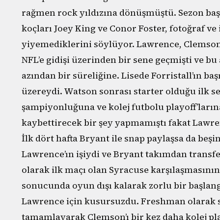
rağmen rock yıldızına dönüşmüştü. Sezon baş
koçları Joey King ve Conor Foster, fotoğraf v
yiyemediklerini söylüyor. Lawrence, Clemson
NFL’e gidişi üzerinden bir sene geçmişti ve bu 
azından bir süreliğine. Lisede Forristall’ın ba
üzereydi. Watson sonrası starter olduğu ilk s
şampiyonluğuna ve kolej futbolu playoff’ları
kaybettirecek bir şey yapmamıştı fakat Lawren
İlk dört hafta Bryant ile snap paylaşsa da beşi
Lawrence’ın işiydi ve Bryant takımdan transfe
olarak ilk maçı olan Syracuse karşılaşmasının
sonucunda oyun dışı kalarak zorlu bir başlan
Lawrence için kusursuzdu. Freshman olarak se
tamamlayarak Clemson’ı bir kez daha kolej play