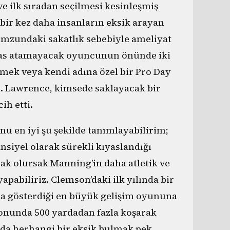
ve ilk sıradan seçilmesi kesinleşmiş
bir kez daha insanların eksik arayan
omzundaki sakatlık sebebiyle ameliyat
 pas atamayacak oyuncunun önünde iki
çmek veya kendi adına özel bir Pro Day
. Lawrence, kimsede saklayacak bir
ih etti.
u en iyi şu şekilde tanımlayabilirim;
ansiyel olarak sürekli kıyaslandığı
cak olursak Manning’in daha atletik ve
pabiliriz. Clemson’daki ilk yılında bir
nda gösterdiği en büyük gelişim oyununa
onunda 500 yardadan fazla koşarak
da herhangi bir eksik bulmak pek