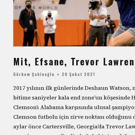
Mit, Efsane, Trevor Lawre
Görkem Şahinoğlu
20 Şubat 2021
2017 yılının ilk günlerinde Deshaun Watson,
bitime saniyeler kala end zone’un köşesinde 
Clemson’ı Alabama karşısında ulusal şampiyon
Clemson futbolu için zirve noktası olduğun
aylar önce Cartersville, Georgia’da Trevor Law