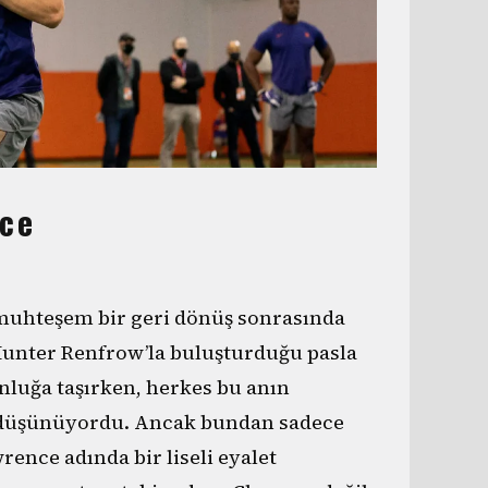
nce
 muhteşem bir geri dönüş sonrasında
Hunter Renfrow’la buluşturduğu pasla
luğa taşırken, herkes bu anın
u düşünüyordu. Ancak bundan sadece
rence adında bir liseli eyalet