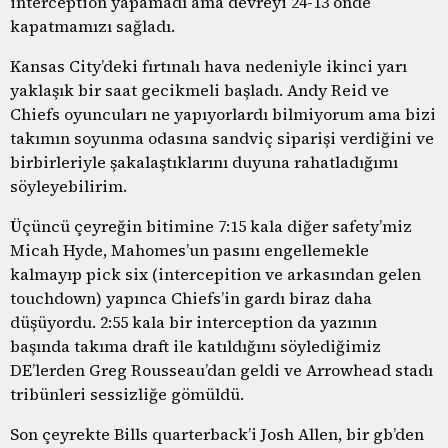
interception yapamadı ama devreyi 24-13 önde
kapatmamızı sağladı.
Kansas City’deki fırtınalı hava nedeniyle ikinci yarı
yaklaşık bir saat gecikmeli başladı. Andy Reid ve
Chiefs oyuncuları ne yapıyorlardı bilmiyorum ama bizi
takımın soyunma odasına sandviç siparişi verdiğini ve
birbirleriyle şakalaştıklarını duyuna rahatladığımı
söyleyebilirim.
Üçüncü çeyreğin bitimine 7:15 kala diğer safety’miz
Micah Hyde, Mahomes’un pasını engellemekle
kalmayıp pick six (intercepition ve arkasından gelen
touchdown) yapınca Chiefs’in gardı biraz daha
düşüyordu. 2:55 kala bir interception da yazının
başında takıma draft ile katıldığını söylediğimiz
DE’lerden Greg Rousseau’dan geldi ve Arrowhead stadı
tribünleri sessizliğe gömüldü.
Son çeyrekte Bills quarterback’i Josh Allen, bir gb’den