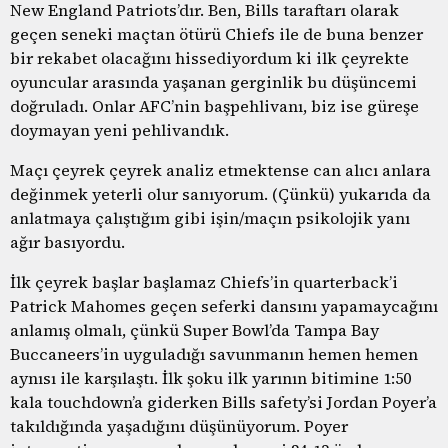
New England Patriots’dır. Ben, Bills taraftarı olarak
geçen seneki maçtan ötürü Chiefs ile de buna benzer
bir rekabet olacağını hissediyordum ki ilk çeyrekte
oyuncular arasında yaşanan gerginlik bu düşüncemi
doğruladı. Onlar AFC’nin başpehlivanı, biz ise güreşe
doymayan yeni pehlivandık.
Maçı çeyrek çeyrek analiz etmektense can alıcı anlara
değinmek yeterli olur sanıyorum. (Çünkü) yukarıda da
anlatmaya çalıştığım gibi işin/maçın psikolojik yanı
ağır basıyordu.
İlk çeyrek başlar başlamaz Chiefs’in quarterback’i
Patrick Mahomes geçen seferki dansını yapamaycağını
anlamış olmalı, çünkü Super Bowl’da Tampa Bay
Buccaneers’in uyguladığı savunmanın hemen hemen
aynısı ile karşılaştı. İlk şoku ilk yarının bitimine 1:50
kala touchdown’a giderken Bills safety’si Jordan Poyer’a
takıldığında yaşadığını düşünüyorum. Poyer