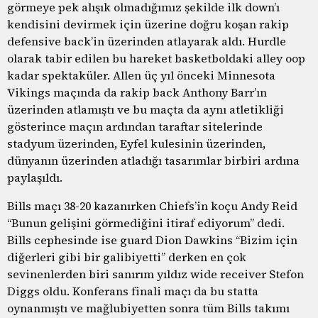
görmeye pek alışık olmadığımız şekilde ilk down’ı
kendisini devirmek için üzerine doğru koşan rakip
defensive back’in üzerinden atlayarak aldı. Hurdle
olarak tabir edilen bu hareket basketboldaki alley oop
kadar spektaküler. Allen üç yıl önceki Minnesota
Vikings maçında da rakip back Anthony Barr’ın
üzerinden atlamıştı ve bu maçta da aynı atletikliği
gösterince maçın ardından taraftar sitelerinde
stadyum üzerinden, Eyfel kulesinin üzerinden,
dünyanın üzerinden atladığı tasarımlar birbiri ardına
paylaşıldı.
Bills maçı 38-20 kazanırken Chiefs’in koçu Andy Reid
“Bunun gelişini görmediğini itiraf ediyorum” dedi.
Bills cephesinde ise guard Dion Dawkins “Bizim için
diğerleri gibi bir galibiyetti” derken en çok
sevinenlerden biri sanırım yıldız wide receiver Stefon
Diggs oldu. Konferans finali maçı da bu statta
oynanmıştı ve mağlubiyetten sonra tüm Bills takımı