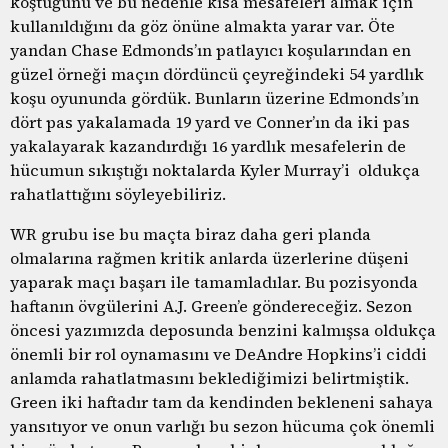
koştuğunu ve bu nedenle kısa mesafeleri almak için
kullanıldığını da göz önüne almakta yarar var. Öte
yandan Chase Edmonds’ın patlayıcı koşularından en
güzel örneği maçın dördüncü çeyreğindeki 54 yardlık
koşu oyununda gördük. Bunların üzerine Edmonds’ın
dört pas yakalamada 19 yard ve Conner’ın da iki pas
yakalayarak kazandırdığı 16 yardlık mesafelerin de
hücumun sıkıştığı noktalarda Kyler Murray’i oldukça
rahatlattığını söyleyebiliriz.
WR grubu ise bu maçta biraz daha geri planda
olmalarına rağmen kritik anlarda üzerlerine düşeni
yaparak maçı başarı ile tamamladılar. Bu pozisyonda
haftanın övgülerini A.J. Green’e göndereceğiz. Sezon
öncesi yazımızda deposunda benzini kalmışsa oldukça
önemli bir rol oynamasını ve DeAndre Hopkins’i ciddi
anlamda rahatlatmasını beklediğimizi belirtmiştik.
Green iki haftadır tam da kendinden bekleneni sahaya
yansıtıyor ve onun varlığı bu sezon hücuma çok önemli