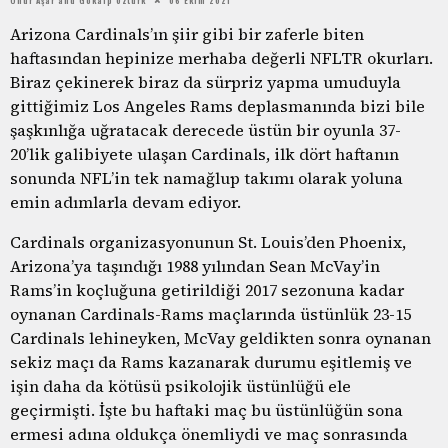
Arizona Cardinals’ın şiir gibi bir zaferle biten
haftasından hepinize merhaba değerli NFLTR okurları.
Biraz çekinerek biraz da sürpriz yapma umuduyla
gittiğimiz Los Angeles Rams deplasmanında bizi bile
şaşkınlığa uğratacak derecede üstün bir oyunla 37-
20’lik galibiyete ulaşan Cardinals, ilk dört haftanın
sonunda NFL’in tek namağlup takımı olarak yoluna
emin adımlarla devam ediyor.
Cardinals organizasyonunun St. Louis’den Phoenix,
Arizona’ya taşındığı 1988 yılından Sean McVay’in
Rams’in koçluğuna getirildiği 2017 sezonuna kadar
oynanan Cardinals-Rams maçlarında üstünlük 23-15
Cardinals lehineyken, McVay geldikten sonra oynanan
sekiz maçı da Rams kazanarak durumu eşitlemiş ve
işin daha da kötüsü psikolojik üstünlüğü ele
geçirmişti. İşte bu haftaki maç bu üstünlüğün sona
ermesi adına oldukça önemliydi ve maç sonrasında