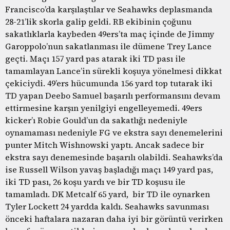
Francisco’da karşılaştılar ve Seahawks deplasmanda
28-21’lik skorla galip geldi. RB ekibinin çoğunu
sakatlıklarla kaybeden 49ers’ta maç içinde de Jimmy
Garoppolo’nun sakatlanması ile dümene Trey Lance
geçti. Maçı 157 yard pas atarak iki TD pası ile
tamamlayan Lance’in sürekli koşuya yönelmesi dikkat
çekiciydi. 49’ers hücumunda 156 yard top tutarak iki
TD yapan Deebo Samuel başarılı performansını devam
ettirmesine karşın yenilgiyi engelleyemedi. 49ers
kicker’ı Robie Gould’un da sakatlığı nedeniyle
oynamaması nedeniyle FG ve ekstra sayı denemelerini
punter Mitch Wishnowski yaptı. Ancak sadece bir
ekstra sayı denemesinde başarılı olabildi. Seahawks’da
ise Russell Wilson yavaş başladığı maçı 149 yard pas,
iki TD pası, 26 koşu yardı ve bir TD koşusu ile
tamamladı. DK Metcalf 65 yard, bir TD ile oynarken
Tyler Lockett 24 yardda kaldı. Seahawks savunması
önceki haftalara nazaran daha iyi bir görüntü verirken