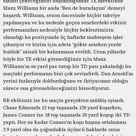
sıkıntı çekeceğimizi düşündüğümüz TE mevkiinde
Maxx Williams bir anda “Ben de buradayım” demeyi
başardı. Williams, sezon öncesinde hiçbir takviye
yapılmayan ve bu nedenle geçen senelerdeki etkisiz
performansları nedeniyle hiçbir beklentimizin
olmadığı bu pozisyonda üç haftadır muhteşem işler
çıkarıyor ve bizim için adeta “gökte ararken yerde
bulduk” misali bir kahramana evrildi. Uzun yıllardır
böyle bir TE etkisi görmediğimiz için Maxx
Williams’ın 66 yard pas tutup bir TD pası yakaladığı bu
maçtaki performansı bizi çok sevindirdi. Dan Arnold’ın
yerini fazlasıyla doldurduğunu ve ihtiyacımız olduğu
sürece ona güvenebileceğimizi hissediyoruz.
RB ekibimiz ise bu maçta gerçekten müthiş oynadı.
Chase Edmonds 12 top taşımada 120 yard koşarken,
James Conner ise 18 top taşımada 50 yard koşup iki TD
yaptı. Her ne kadar Conner’ın koşu başına ortalaması
2.9 yard olsa da çoğunlukla üçüncü haklarda onun