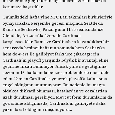
bu sefer öne geçtikleri maçı sonlarda zorlansalar da
korumayı başardılar.
Önümüzdeki hafta yine NFC Batı takımları birbirleriyle
oynayacaklar. Perşembe gecesi maçında Seattle’da
Rams ile Seahawks, Pazar günü 11.25 seansında ise
Glendale, Arizona’da 49’ers ile Cardinals
karşılaşacaklar. Rams ve Cardinals’ın kazandıkları bir
senaryoda beşinci haftanın sonunda hem Seahawks
hem de 49ers ile galibiyet farkı üçe çıkacağı için
Cardinals’ın playoff yarışında büyük bir avantajı eline
geçirme fırsatı bulunuyor. Ancak yine de geçtiğimiz
sezonun 16. haftasında benzer problemlerle mücadele
eden 49ers’ın Cardinals’ı yenerek playoff’a kalmasına
engel olduğunu unutmuyoruz. Bu nedenle bu maçta
oldukça dikkatli olunması, hatalardan ve cezalardan
uzak durulması gerekiyor. Mevcut form durumlarını da
göz önüne aldığımızda, Cardinals’ın galibiyete daha
yakın taraf olduğunu düşünüyoruz.