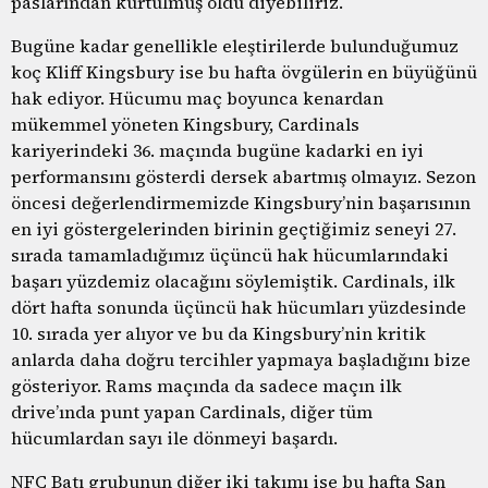
paslarından kurtulmuş oldu diyebiliriz.
Bugüne kadar genellikle eleştirilerde bulunduğumuz
koç Kliff Kingsbury ise bu hafta övgülerin en büyüğünü
hak ediyor. Hücumu maç boyunca kenardan
mükemmel yöneten Kingsbury, Cardinals
kariyerindeki 36. maçında bugüne kadarki en iyi
performansını gösterdi dersek abartmış olmayız. Sezon
öncesi değerlendirmemizde Kingsbury’nin başarısının
en iyi göstergelerinden birinin geçtiğimiz seneyi 27.
sırada tamamladığımız üçüncü hak hücumlarındaki
başarı yüzdemiz olacağını söylemiştik. Cardinals, ilk
dört hafta sonunda üçüncü hak hücumları yüzdesinde
10. sırada yer alıyor ve bu da Kingsbury’nin kritik
anlarda daha doğru tercihler yapmaya başladığını bize
gösteriyor. Rams maçında da sadece maçın ilk
drive’ında punt yapan Cardinals, diğer tüm
hücumlardan sayı ile dönmeyi başardı.
NFC Batı grubunun diğer iki takımı ise bu hafta San