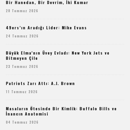
Bir Hanedan, Bir Devrim, İki Kumar
28 Temmuz 2026
49ers’ın Aradığı Lider: Mike Evans
24 Temmuz 2026
Büyük Elma’nın Üvey Evladı: New York Jets ve
Bitmeyen Çile
23 Temmuz 2026
Patriots Zarı Attı: A.J. Brown
11 Temmuz 2026
Masaların Ötesinde Bir Kimlik: Buffalo Bills ve
İnancın Anatomisi
04 Temmuz 2026