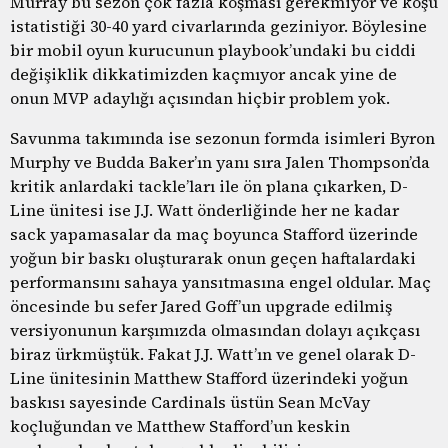
Murray bu sezon çok fazla koşması gerekmiyor ve koşu
istatistiği 30-40 yard civarlarında geziniyor. Böylesine
bir mobil oyun kurucunun playbook’undaki bu ciddi
değişiklik dikkatimizden kaçmıyor ancak yine de
onun MVP adaylığı açısından hiçbir problem yok.
Savunma takımında ise sezonun formda isimleri Byron
Murphy ve Budda Baker’ın yanı sıra Jalen Thompson’da
kritik anlardaki tackle’ları ile ön plana çıkarken, D-
Line ünitesi ise J.J. Watt önderliğinde her ne kadar
sack yapamasalar da maç boyunca Stafford üzerinde
yoğun bir baskı oluşturarak onun geçen haftalardaki
performansını sahaya yansıtmasına engel oldular. Maç
öncesinde bu sefer Jared Goff’un upgrade edilmiş
versiyonunun karşımızda olmasından dolayı açıkçası
biraz ürkmüştük. Fakat J.J. Watt’ın ve genel olarak D-
Line ünitesinin Matthew Stafford üzerindeki yoğun
baskısı sayesinde Cardinals üstün Sean McVay
koçluğundan ve Matthew Stafford’un keskin