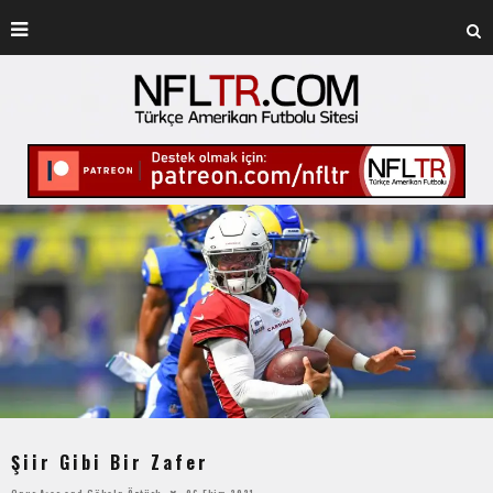
Şiir Gibi Bir Zafer
Onur Aşar
and
Gökalp Öztürk
06 Ekim 2021