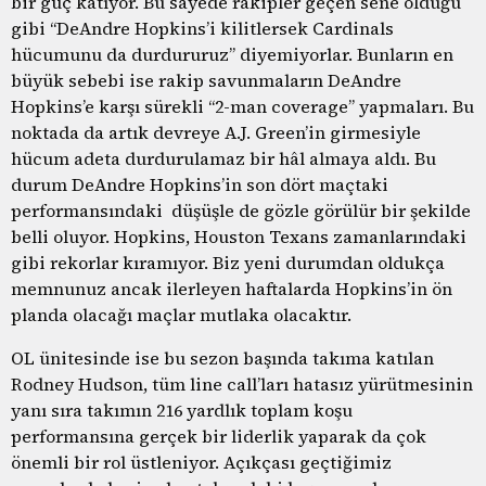
bir güç katıyor. Bu sayede rakipler geçen sene olduğu
gibi “DeAndre Hopkins’i kilitlersek Cardinals
hücumunu da durdururuz” diyemiyorlar. Bunların en
büyük sebebi ise rakip savunmaların DeAndre
Hopkins’e karşı sürekli “2-man coverage” yapmaları. Bu
noktada da artık devreye A.J. Green’in girmesiyle
hücum adeta durdurulamaz bir hâl almaya aldı. Bu
durum DeAndre Hopkins’in son dört maçtaki
performansındaki düşüşle de gözle görülür bir şekilde
belli oluyor. Hopkins, Houston Texans zamanlarındaki
gibi rekorlar kıramıyor. Biz yeni durumdan oldukça
memnunuz ancak ilerleyen haftalarda Hopkins’in ön
planda olacağı maçlar mutlaka olacaktır.
OL ünitesinde ise bu sezon başında takıma katılan
Rodney Hudson, tüm line call’ları hatasız yürütmesinin
yanı sıra takımın 216 yardlık toplam koşu
performansına gerçek bir liderlik yaparak da çok
önemli bir rol üstleniyor. Açıkçası geçtiğimiz