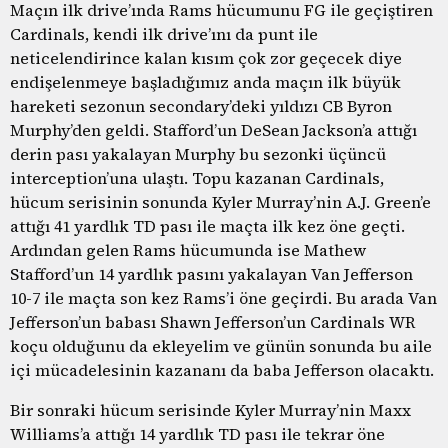
Maçın ilk drive’ında Rams hücumunu FG ile geçiştiren
Cardinals, kendi ilk drive’ını da punt ile
neticelendirince kalan kısım çok zor geçecek diye
endişelenmeye başladığımız anda maçın ilk büyük
hareketi sezonun secondary’deki yıldızı CB Byron
Murphy’den geldi. Stafford’un DeSean Jackson’a attığı
derin pası yakalayan Murphy bu sezonki üçüncü
interception’una ulaştı. Topu kazanan Cardinals,
hücum serisinin sonunda Kyler Murray’nin A.J. Green’e
attığı 41 yardlık TD pası ile maçta ilk kez öne geçti.
Ardından gelen Rams hücumunda ise Mathew
Stafford’un 14 yardlık pasını yakalayan Van Jefferson
10-7 ile maçta son kez Rams’i öne geçirdi. Bu arada Van
Jefferson’un babası Shawn Jefferson’un Cardinals WR
koçu olduğunu da ekleyelim ve günün sonunda bu aile
içi mücadelesinin kazananı da baba Jefferson olacaktı.
Bir sonraki hücum serisinde Kyler Murray’nin Maxx
Williams’a attığı 14 yardlık TD pası ile tekrar öne