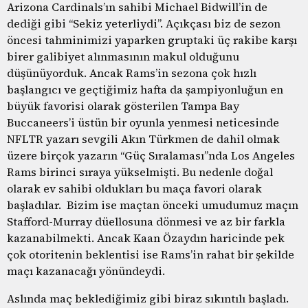
Arizona Cardinals’ın sahibi Michael Bidwill’in de
dediği gibi “Sekiz yeterliydi”. Açıkçası biz de sezon
öncesi tahminimizi yaparken gruptaki üç rakibe karşı
birer galibiyet alınmasının makul olduğunu
düşünüyorduk. Ancak Rams’in sezona çok hızlı
başlangıcı ve geçtiğimiz hafta da şampiyonluğun en
büyük favorisi olarak gösterilen Tampa Bay
Buccaneers’i üstün bir oyunla yenmesi neticesinde
NFLTR yazarı sevgili Akın Türkmen de dahil olmak
üzere birçok yazarın “Güç Sıralaması”nda Los Angeles
Rams birinci sıraya yükselmişti. Bu nedenle doğal
olarak ev sahibi oldukları bu maça favori olarak
başladılar. Bizim ise maçtan önceki umudumuz maçın
Stafford-Murray düellosuna dönmesi ve az bir farkla
kazanabilmekti. Ancak Kaan Özaydın haricinde pek
çok otoritenin beklentisi ise Rams’in rahat bir şekilde
maçı kazanacağı yönündeydi.
Aslında maç beklediğimiz gibi biraz sıkıntılı başladı.