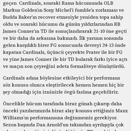
geçen Cardinals, sonraki Rams hücumunda OLB
Markus Golden’ın Sony Michel’i fumble’a zorlaması ve
Budda Baker’ın recover etmesiyle yeniden topa sahip
oldu ve sonraki hücumu da günün yıldızlarından RB
James Conner’ın TD ile sonuçlandırarak 21-10 öne geçti
ve bir daha da arkasına bakmadı. İlk yarının sonunda
gelen karşılıklı birer FG sonucunda devreyi 24-13 önde
kapatan Cardinals, üçüncü çeyrekte Prater ile bir FG
ve yine James Conner ile bir TD bularak farkı iyice açtı
ve maçın son çeyreğini adeta formaliteye dönüştürdü.
Cardinals adına böylesine etkileyici bir performans
söz konusu olunca eleştirilecek hemen hemen hiç bir
şey olmadığı için izninizle övgü faslına geçebiliriz.
Öncelikle hücum tarafında biraz günah çıkarıp daha
önceki yazılarımızda biraz alay konusu ettiğimiz Maxx
Williams’ın performansına değinmemiz gerekiyor.
Sezon başında Dan Arnold’un takımdan ayrılışıyla çok