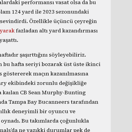
alardaki performansı vasat olsa da bu
lam 124 yard ile 2023 sezonundaki
 sevindirdi. Özellikle üçüncü çeyreğin
ayarak
fazladan altı yard kazandırması
aşattı.
ftadır şaşırttığını söyleyebiliriz.
bu hafta seriyi bozarak üst üste ikinci
s göstererek maçın kazanılmasına
dary ekibindeki zorunlu değişikliğe
a kaılan CB Sean Murphy-Bunting
lında Tampa Bay Bucanneers tarafından
 yıllık deneyimli bir oyuncu ve
 oynadı. Bu takımlarda çoğunlukla
inals’da ne yazıkki durumlar pek de