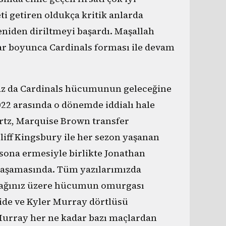
ti getiren oldukça kritik anlarda
yeniden diriltmeyi başardı. Maşallah
ar boyunca Cardinals forması ile devam
raz da Cardinals hücumunun geleceğine
022 arasında o dönemde iddialı hale
rtz, Marquise Brown transfer
iff Kingsbury ile her sezon yaşanan
 sona ermesiyle birlikte Jonathan
 aşamasında. Tüm yazılarımızda
cağınız üzere hücumun omurgası
ide ve Kyler Murray dörtlüsü
Murray her ne kadar bazı maçlardan