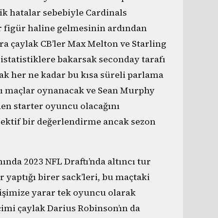
tik hatalar sebebiyle Cardinals
r figür haline gelmesinin ardından
ra çaylak CB’ler Max Melton ve Starling
istatistiklere bakarsak seconday tarafı
cak her ne kadar bu kısa süreli parlama
ağı maçlar oynanacak ve Sean Murphy
en starter oyuncu olacağını
ektif bir değerlendirme ancak sezon
nda 2023 NFL Draftı’nda altıncı tur
ır yaptığı birer sack’leri, bu maçtaki
 işimize yarar tek oyuncu olarak
eçimi çaylak Darius Robinson’ın da