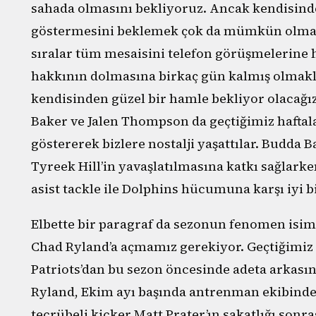
sahada olmasını bekliyoruz. Ancak kendisi
göstermesini beklemek çok da mümkün olma
sıralar tüm mesaisini telefon görüşmelerine h
hakkının dolmasına birkaç gün kalmış olmakl
kendisinden güzel bir hamle bekliyor olacağız.
Baker ve Jalen Thompson da geçtiğimiz haftal
göstererek bizlere nostalji yaşattılar. Budda Bak
Tyreek Hill’in yavaşlatılmasına katkı sağlark
asist tackle ile Dolphins hücumuna karşı iyi bi
Elbette bir paragraf da sezonun fenomen isim
Chad Ryland’a açmamız gerekiyor. Geçtiğimiz 
Patriots’dan bu sezon öncesinde adeta arkası
Ryland, Ekim ayı başında antrenman ekibinden
tecrübeli kicker Matt Prater’ın sakatlığı sonra