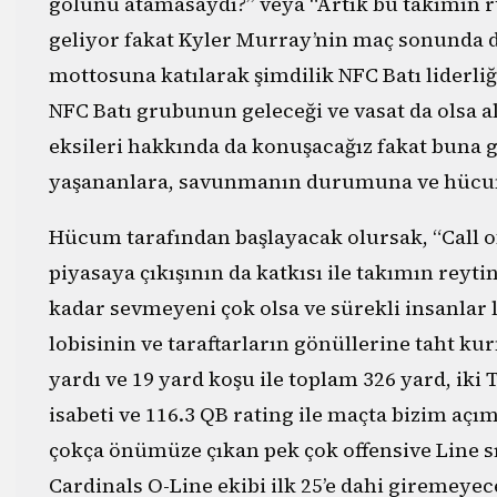
golünü atamasaydı?” veya “Artık bu takımın ru
geliyor fakat Kyler Murray’nin maç sonunda da
mottosuna katılarak şimdilik NFC Batı liderliğ
NFC Batı grubunun geleceği ve vasat da olsa al
eksileri hakkında da konuşacağız fakat bun
yaşananlara, savunmanın durumuna ve hücum
Hücum tarafından başlayacak olursak, “Call
piyasaya çıkışının da katkısı ile takımın rey
kadar sevmeyeni çok olsa ve sürekli insanlar 
lobisinin ve taraftarların gönüllerine taht k
yardı ve 19 yard koşu ile toplam 326 yard, iki
isabeti ve 116.3 QB rating ile maçta bizim açım
çokça önümüze çıkan pek çok offensive Line s
Cardinals O-Line ekibi ilk 25’e dahi giremeyec