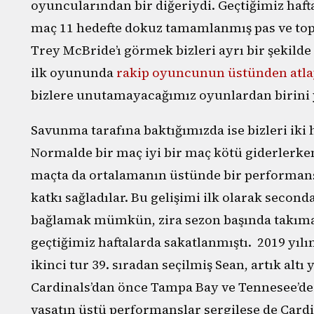
oyuncularından bir diğeriydi. Geçtiğimiz haft
maç 11 hedefte dokuz tamamlanmış pas ve top
Trey McBride’ı görmek bizleri ayrı bir şekilde
ilk oyununda
rakip oyuncunun üstünden atl
bizlere unutamayacağımız oyunlardan birini y
Savunma tarafına baktığımızda ise bizleri iki ha
Normalde bir maç iyi bir maç kötü giderlerken 
maçta da ortalamanın üstünde bir performan
katkı sağladılar. Bu gelişimi ilk olarak secon
bağlamak mümkün, zira sezon başında takım
geçtiğimiz haftalarda sakatlanmıştı. 2019 yı
ikinci tur 39. sıradan seçilmiş Sean, artık altı
Cardinals’dan önce Tampa Bay ve Tennesee’de
vasatın üstü performanslar sergilese de Card