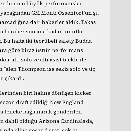
nden hemen büyük performanslar
yacağından GM Monti Ossenfort’un şu
arcadığına dair haberler aldık. Takas
a beraber son ana kadar umutla
 Bu hafta iki tecrübeli safety Budda
ara göre biraz üstün performans
er altı solo ve altı asist tackle ile
en Jalen Thompson ise sekiz solo ve üç
r çıkardı.
lerinden biri haline dönüşen kicker
sezon draft edildiği New England
na teneke bağlanarak gönderilen
 dahil olduğu Arizona Cardinals’da,
sında eline geçen fırsatı çok iyi