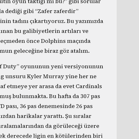
tin oyun taktiği mi bu?” gibi sorular
 dediği gibi “Zafer zaferdir”
inin tadını çıkartıyoruz. Bu yazımızda
ınan bu galibiyetlerin artıları ve
a geçmeden önce Dolphins maçında
un geleceğine biraz göz atalım.
 of Duty” oyununun yeni versiyonunun
ting unsuru Kyler Murray yine her ne
laf etmeye yer arasa da evet Cardinals
urmuş bulunmakta. Bu hafta da 307 pas
 TD pası, 36 pas denemesinde 26 pas
ızdan harikalar yarattı. Şu sıralar
ıralamalarından da görüleceği üzere
ek derecede ligin en kötülerinden biri