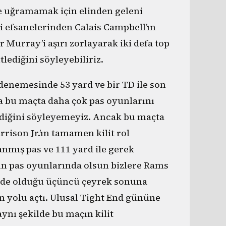
e uğramamak için elinden geleni
i efsanelerinden Calais Campbell’ın
r Murray’i aşırı zorlayarak iki defa top
lediğini söyleyebiliriz.
denemesinde 53 yard ve bir TD ile son
a bu maçta daha çok pas oyunlarını
diğini söyleyemeyiz. Ancak bu maçta
rison Jr.’ın tamamen kilit rol
mış pas ve 111 yard ile gerek
 pas oyunlarında olsun bizlere Rams
ride olduğu üçüncü çeyrek sonuna
en yolu açtı. Ulusal Tight End gününe
ynı şekilde bu maçın kilit