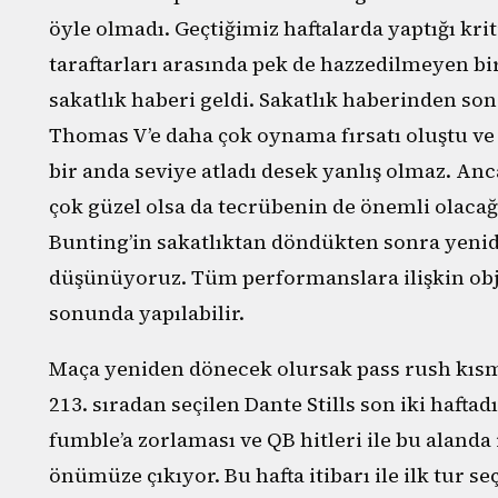
öyle olmadı. Geçtiğimiz haftalarda yaptığı kri
taraftarları arasında pek de hazzedilmeyen bi
sakatlık haberi geldi. Sakatlık haberinden son
Thomas V’e daha çok oynama fırsatı oluştu ve 
bir anda seviye atladı desek yanlış olmaz. An
çok güzel olsa da tecrübenin de önemli olac
Bunting’in sakatlıktan döndükten sonra yenid
düşünüyoruz. Tüm performanslara ilişkin obj
sonunda yapılabilir.
Maça yeniden dönecek olursak pass rush kısmı
213. sıradan seçilen Dante Stills son iki haftad
fumble’a zorlaması ve QB hitleri ile bu alanda
önümüze çıkıyor. Bu hafta itibarı ile ilk tur s