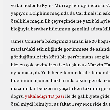
ve bu nedenle Kyler Murray her oyunda sack’
yapıyor. Dolphins maçında da Cardinals’ın esk
özellikle maçın ilk çeyreğinde ne yazık ki Kyle
bloğuyla beraber hücumun genelini adeta kilit
James Conner’a baktığımız zaman ise 20 koşu 
maçlardaki etkinliğinde görünmese de aslınd
gördüğümüz için kötü bir performans sergile
bizi en çok sevindiren ise kuşkusuz Marvin Har
oynamasıydı. Yedi hedeflenmede altı tamamlan
hücumun üçüncü haklarında olsun gerek uzun
maçının bir benzerini yaşatırken takımın ge
doğru
yakaladığı TD pası
ile de galibiyete gid
özel miydi bilmiyoruz fakat Trey McBride da a