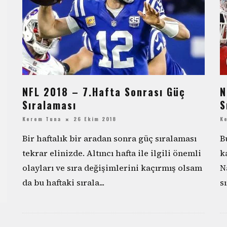
NFL 2018 – 7.Hafta Sonrası Güç
N
Sıralaması
S
Kerem Tuna
26 Ekim 2018
K
Bir haftalık bir aradan sonra güç sıralaması
B
tekrar elinizde. Altıncı hafta ile ilgili önemli
k
olayları ve sıra değişimlerini kaçırmış olsam
N
da bu haftaki sırala
...
s