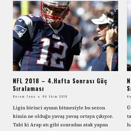
NFL 2018 – 4.Hafta Sonrası Güç
N
Sıralaması
S
Kerem Tuna
04 Ekim 2018
K
Ligin birinci ayının bitmesiyle bu sezon
Ü
kimin ne olduğu yavaş yavaş ortaya çıkıyor.
t
Tabi ki Arap atı gibi sonradan atak yapan
h