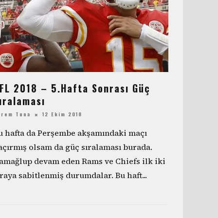
FL 2018 – 5.Hafta Sonrası Güç
ıralaması
erem Tuna
12 Ekim 2018
u hafta da Perşembe akşamındaki maçı
açırmış olsam da güç sıralaması burada.
amağlup devam eden Rams ve Chiefs ilk iki
ıraya sabitlenmiş durumdalar. Bu haft
...