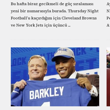
Bu hafta biraz gecikmeli de güç sıralaması
A
yeni bir numarasıyla burada. Thursday Night
N
Football’u kaçırdığım için Cleveland Browns
P
ve New York Jets için üçüncü
...
A