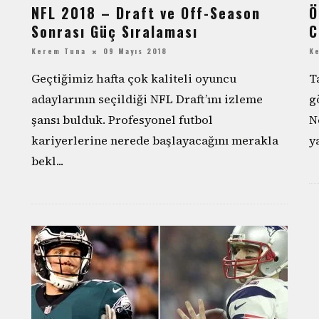
NFL 2018 – Draft ve Off-Season
Ö
Sonrası Güç Sıralaması
C
Kerem Tuna
09 Mayıs 2018
K
Geçtiğimiz hafta çok kaliteli oyuncu
T
adaylarının seçildiği NFL Draft’ını izleme
g
şansı bulduk. Profesyonel futbol
N
kariyerlerine nerede başlayacağını merakla
y
bekl
...